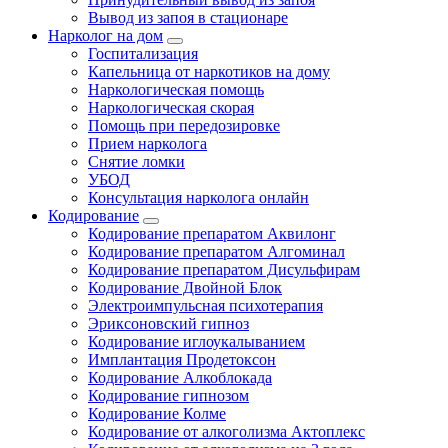
Вывод из запоя в стационаре
Нарколог на дом
Госпитализация
Капельница от наркотиков на дому
Наркологическая помощь
Наркологическая скорая
Помощь при передозировке
Прием нарколога
Снятие ломки
УБОД
Консультация нарколога онлайн
Кодирование
Кодирование препаратом Аквилонг
Кодирование препаратом Алгоминал
Кодирование препаратом Дисульфирам
Кодирование Двойной Блок
Электроимпульсная психотерапия
Эриксоновский гипноз
Кодирование иглоукалыванием
Имплантация Продетоксон
Кодирование Алкоблокада
Кодирование гипнозом
Кодирование Колме
Кодирование от алкоголизма Актоплекс