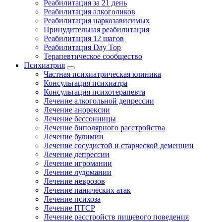
Реабилитация за 21 день
Реабилитация алкоголиков
Реабилитация наркозависимых
Принудительная реабилитация
Реабилитация 12 шагов
Реабилитация Day Top
Терапевтическое сообщество
Психиатрия
Частная психиатрическая клиника
Консультация психиатра
Консультация психотерапевта
Лечение алкогольной депрессии
Лечение анорексии
Лечение бессонницы
Лечение биполярного расстройства
Лечение булимии
Лечение сосудистой и старческой деменции
Лечение депрессии
Лечение игромании
Лечение лудомании
Лечение неврозов
Лечение панических атак
Лечение психоза
Лечение ПТСР
Лечение расстройств пищевого поведения