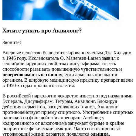
Хотите узнать про Аквилонг?
Звоните!
Впервые вещество было синтезировано ученым Дж. Хальдом
в 1946 году. Исследователь О. Martensen-Larsen заявил о
сенсибилизирующих свойствах дисульфирама, то есть
способности развивать повышенную чувствительность и
непереносимость к этанолу
, если алкоголь попадает в
организм. В широкую медицинскую практику препарат ввели
в 1950-х годах прошлого столетия.
В российской наркологии лекарство известно под названиями
Эспераль, Дисульфирам, Тетурам, Аквилонг. Блокируя
действия ферментов, расщепляющих этанол, Аквилонг
противодействует приему спиртного. Употребление спиртных
напитков на фоне действия препарата Acvilong у
кодированного от алкоголизма запускает бурные и крайне
неприятные физические реакции. Часто состояния носят
угрожающий жизни характер: появляется
одышка,