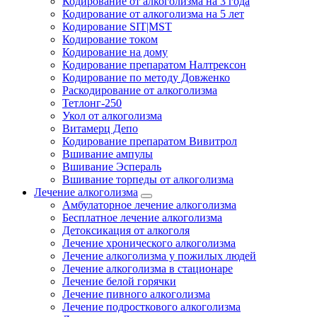
Кодирование от алкоголизма на 3 года
Кодирование от алкоголизма на 5 лет
Кодирование SIT|MST
Кодирование током
Кодирование на дому
Кодирование препаратом Налтрексон
Кодирование по методу Довженко
Раскодирование от алкоголизма
Тетлонг-250
Укол от алкоголизма
Витамерц Депо
Кодирование препаратом Вивитрол
Вшивание ампулы
Вшивание Эспераль
Вшивание торпеды от алкоголизма
Лечение алкоголизма
Амбулаторное лечение алкоголизма
Бесплатное лечение алкоголизма
Детоксикация от алкоголя
Лечение хронического алкоголизма
Лечение алкоголизма у пожилых людей
Лечение алкоголизма в стационаре
Лечение белой горячки
Лечение пивного алкоголизма
Лечение подросткового алкоголизма