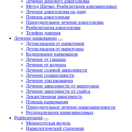
Лечение женского алкоголизма
Метод Шичко: Реабилитация алкозависимых
Лечение алкоголизма на дому
Помощь алкоголикам
Принудительное лечение алкоголизма
Реабилитация алкоголизма
Телефон доверия
Лечение наркомании
Детоксикация от наркотиков
Детоксикация от марихуаны
Кодирование наркоманов
Лечение от гашиша
Лечение от кодеина
Лечение солевой зависимости
Лечение созависимости
Лечение токсикомании
Лечение зависимости от марихуаны
Лечение зависимости от спайса
Лекарственная зависимость
Помощь наркоманам
Принудительное лечение наркозависимости
Ресоциализация наркозависимых
Реабилитация
Миннесотская модель
Наркологический стационар