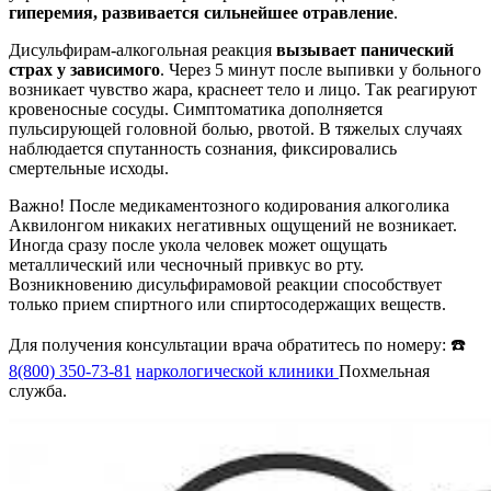
гиперемия, развивается сильнейшее отравление
.
Дисульфирам-алкогольная реакция
вызывает панический
страх у зависимого
. Через 5 минут после выпивки у больного
возникает чувство жара, краснеет тело и лицо. Так реагируют
кровеносные сосуды. Симптоматика дополняется
пульсирующей головной болью, рвотой. В тяжелых случаях
наблюдается спутанность сознания, фиксировались
смертельные исходы.
Важно! После медикаментозного кодирования алкоголика
Аквилонгом никаких негативных ощущений не возникает.
Иногда сразу после укола человек может ощущать
металлический или чесночный привкус во рту.
Возникновению дисульфирамовой реакции способствует
только прием спиртного или спиртосодержащих веществ.
Для получения консультации врача обратитесь по номеру: ☎️
8(800) 350-73-81
наркологической клиники
Похмельная
служба.