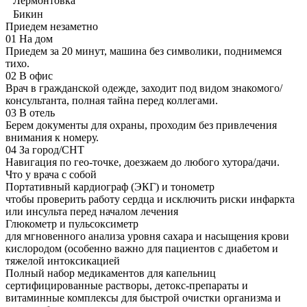
Лермонтовка
Бикин
Приедем незаметно
01
На дом
Приедем за 20 минут, машина без символики, поднимемся
тихо.
02
В офис
Врач в гражданской одежде, заходит под видом знакомого/
консультанта, полная тайна перед коллегами.
03
В отель
Берем документы для охраны, проходим без привлечения
внимания к номеру.
04
За город/СНТ
Навигация по гео-точке, доезжаем до любого хутора/дачи.
Что у врача с собой
Портативный кардиограф (ЭКГ) и тонометр
чтобы проверить работу сердца и исключить риски инфаркта
или инсульта перед началом лечения
Глюкометр и пульсоксиметр
для мгновенного анализа уровня сахара и насыщения крови
кислородом (особенно важно для пациентов с диабетом и
тяжелой интоксикацией
Полный набор медикаментов для капельниц
сертифицированные растворы, детокс-препараты и
витаминные комплексы для быстрой очистки организма и