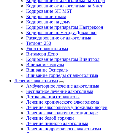
Кодирование от алкоголизма на 3 года
Кодирование от алкоголизма на 5 лет
Кодирование SIT|MST
Кодирование током
Кодирование на дому
Кодирование препаратом Налтрексон
Кодирование по методу Довженко
Раскодирование от алкоголизма
Тетлонг-250
Укол от алкоголизма
Витамерц Депо
Кодирование препаратом Вивитрол
Вшивание ампулы
Вшивание Эспераль
Вшивание торпеды от алкоголизма
Лечение алкоголизма
Амбулаторное лечение алкоголизма
Бесплатное лечение алкоголизма
Детоксикация от алкоголя
Лечение хронического алкоголизма
Лечение алкоголизма у пожилых людей
Лечение алкоголизма в стационаре
Лечение белой горячки
Лечение пивного алкоголизма
Лечение подросткового алкоголизма