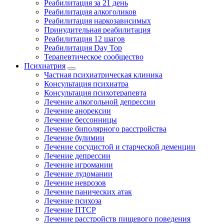
Реабилитация за 21 день
Реабилитация алкоголиков
Реабилитация наркозависимых
Принудительная реабилитация
Реабилитация 12 шагов
Реабилитация Day Top
Терапевтическое сообщество
Психиатрия
Частная психиатрическая клиника
Консультация психиатра
Консультация психотерапевта
Лечение алкогольной депрессии
Лечение анорексии
Лечение бессонницы
Лечение биполярного расстройства
Лечение булимии
Лечение сосудистой и старческой деменции
Лечение депрессии
Лечение игромании
Лечение лудомании
Лечение неврозов
Лечение панических атак
Лечение психоза
Лечение ПТСР
Лечение расстройств пищевого поведения