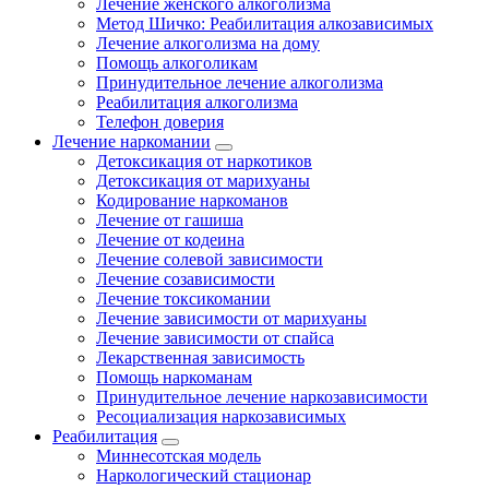
Лечение женского алкоголизма
Метод Шичко: Реабилитация алкозависимых
Лечение алкоголизма на дому
Помощь алкоголикам
Принудительное лечение алкоголизма
Реабилитация алкоголизма
Телефон доверия
Лечение наркомании
Детоксикация от наркотиков
Детоксикация от марихуаны
Кодирование наркоманов
Лечение от гашиша
Лечение от кодеина
Лечение солевой зависимости
Лечение созависимости
Лечение токсикомании
Лечение зависимости от марихуаны
Лечение зависимости от спайса
Лекарственная зависимость
Помощь наркоманам
Принудительное лечение наркозависимости
Ресоциализация наркозависимых
Реабилитация
Миннесотская модель
Наркологический стационар