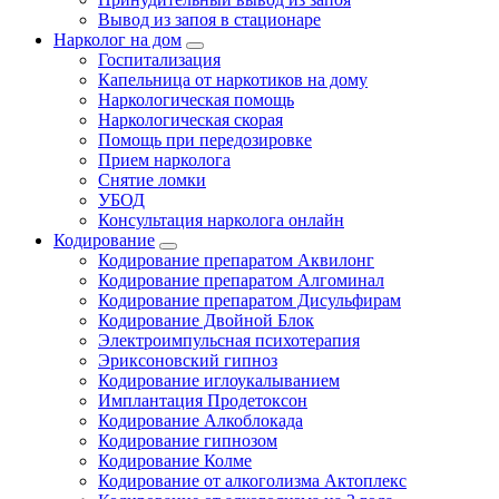
Вывод из запоя в стационаре
Нарколог на дом
Госпитализация
Капельница от наркотиков на дому
Наркологическая помощь
Наркологическая скорая
Помощь при передозировке
Прием нарколога
Снятие ломки
УБОД
Консультация нарколога онлайн
Кодирование
Кодирование препаратом Аквилонг
Кодирование препаратом Алгоминал
Кодирование препаратом Дисульфирам
Кодирование Двойной Блок
Электроимпульсная психотерапия
Эриксоновский гипноз
Кодирование иглоукалыванием
Имплантация Продетоксон
Кодирование Алкоблокада
Кодирование гипнозом
Кодирование Колме
Кодирование от алкоголизма Актоплекс