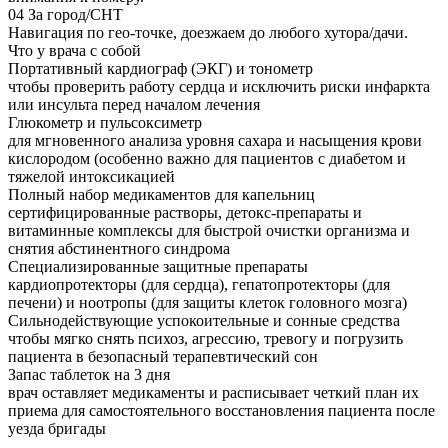
04
За город/СНТ
Навигация по гео-точке, доезжаем до любого хутора/дачи.
Что у врача с собой
Портативный кардиограф (ЭКГ) и тонометр
чтобы проверить работу сердца и исключить риски инфаркта
или инсульта перед началом лечения
Глюкометр и пульсоксиметр
для мгновенного анализа уровня сахара и насыщения крови
кислородом (особенно важно для пациентов с диабетом и
тяжелой интоксикацией
Полный набор медикаментов для капельниц
сертифицированные растворы, детокс-препараты и
витаминные комплексы для быстрой очистки организма и
снятия абстинентного синдрома
Специализированные защитные препараты
кардиопротекторы (для сердца), гепатопротекторы (для
печени) и ноотропы (для защиты клеток головного мозга)
Сильнодействующие успокоительные и сонные средства
чтобы мягко снять психоз, агрессию, тревогу и погрузить
пациента в безопасный терапевтический сон
Запас таблеток на 3 дня
врач оставляет медикаменты и расписывает четкий план их
приема для самостоятельного восстановления пациента после
уезда бригады