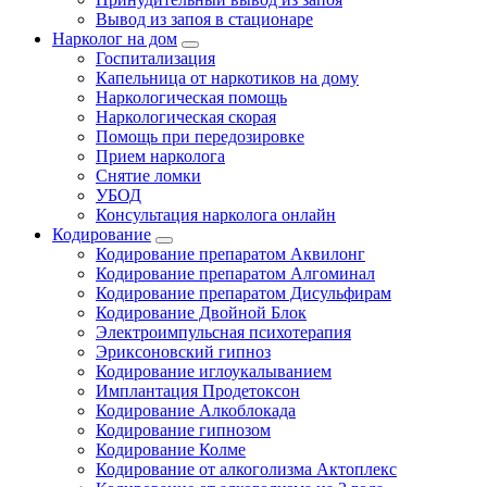
Вывод из запоя в стационаре
Нарколог на дом
Госпитализация
Капельница от наркотиков на дому
Наркологическая помощь
Наркологическая скорая
Помощь при передозировке
Прием нарколога
Снятие ломки
УБОД
Консультация нарколога онлайн
Кодирование
Кодирование препаратом Аквилонг
Кодирование препаратом Алгоминал
Кодирование препаратом Дисульфирам
Кодирование Двойной Блок
Электроимпульсная психотерапия
Эриксоновский гипноз
Кодирование иглоукалыванием
Имплантация Продетоксон
Кодирование Алкоблокада
Кодирование гипнозом
Кодирование Колме
Кодирование от алкоголизма Актоплекс