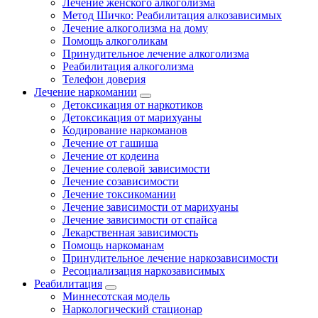
Лечение женского алкоголизма
Метод Шичко: Реабилитация алкозависимых
Лечение алкоголизма на дому
Помощь алкоголикам
Принудительное лечение алкоголизма
Реабилитация алкоголизма
Телефон доверия
Лечение наркомании
Детоксикация от наркотиков
Детоксикация от марихуаны
Кодирование наркоманов
Лечение от гашиша
Лечение от кодеина
Лечение солевой зависимости
Лечение созависимости
Лечение токсикомании
Лечение зависимости от марихуаны
Лечение зависимости от спайса
Лекарственная зависимость
Помощь наркоманам
Принудительное лечение наркозависимости
Ресоциализация наркозависимых
Реабилитация
Миннесотская модель
Наркологический стационар