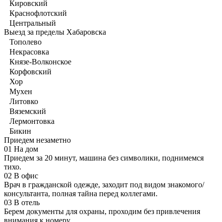
Кировский
Краснофлотский
Центральный
Выезд за пределы Хабаровска
Тополево
Некрасовка
Князе-Волконское
Корфовский
Хор
Мухен
Литовко
Вяземский
Лермонтовка
Бикин
Приедем незаметно
01
На дом
Приедем за 20 минут, машина без символики, поднимемся
тихо.
02
В офис
Врач в гражданской одежде, заходит под видом знакомого/
консультанта, полная тайна перед коллегами.
03
В отель
Берем документы для охраны, проходим без привлечения
внимания к номеру.