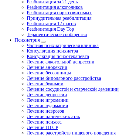
Реабилитация за 21 день
Реабилитация алкоголиков
Реабилитация наркозависимых
Принудительная реабилитация
Реабилитация 12 шагов
Реабилитация Day Top
Терапевтическое сообщество
Психиатрия
Частная психиатрическая клиника
Консультация психиатра
Консультация психотерапевта
Лечение алкогольной депрессии
Лечение анорексии
Лечение бессонницы
Лечение биполярного расстройства
Лечение булимии
Лечение сосудистой и старческой деменции
Лечение депрессии
Лечение игромании
Лечение лудомании
Лечение неврозов
Лечение панических атак
Лечение психоза
Лечение ПТСР
Лечение расстройств пищевого поведения