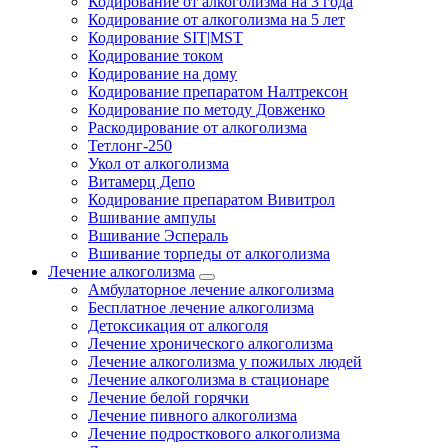
Кодирование от алкоголизма на 3 года
Кодирование от алкоголизма на 5 лет
Кодирование SIT|MST
Кодирование током
Кодирование на дому
Кодирование препаратом Налтрексон
Кодирование по методу Довженко
Раскодирование от алкоголизма
Тетлонг-250
Укол от алкоголизма
Витамерц Депо
Кодирование препаратом Вивитрол
Вшивание ампулы
Вшивание Эспераль
Вшивание торпеды от алкоголизма
Лечение алкоголизма
Амбулаторное лечение алкоголизма
Бесплатное лечение алкоголизма
Детоксикация от алкоголя
Лечение хронического алкоголизма
Лечение алкоголизма у пожилых людей
Лечение алкоголизма в стационаре
Лечение белой горячки
Лечение пивного алкоголизма
Лечение подросткового алкоголизма