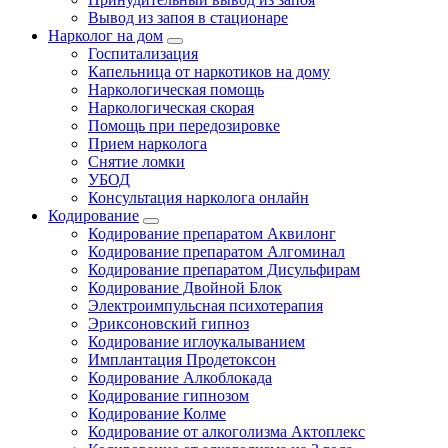
Вывод из запоя в стационаре
Нарколог на дом
Госпитализация
Капельница от наркотиков на дому
Наркологическая помощь
Наркологическая скорая
Помощь при передозировке
Прием нарколога
Снятие ломки
УБОД
Консультация нарколога онлайн
Кодирование
Кодирование препаратом Аквилонг
Кодирование препаратом Алгоминал
Кодирование препаратом Дисульфирам
Кодирование Двойной Блок
Электроимпульсная психотерапия
Эриксоновский гипноз
Кодирование иглоукалыванием
Имплантация Продетоксон
Кодирование Алкоблокада
Кодирование гипнозом
Кодирование Колме
Кодирование от алкоголизма Актоплекс