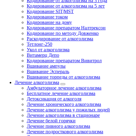
Кодирование от алкоголизма на 3 года
Кодирование от алкоголизма на 5 лет
Кодирование SIT|MST
Кодирование током
Кодирование на дому
Кодирование препаратом Налтрексон
Кодирование по методу Довженко
Раскодирование от алкоголизма
Тетлонг-250
Укол от алкоголизма
Витамерц Депо
Кодирование препаратом Вивитрол
Вшивание ампулы
Вшивание Эспераль
Вшивание торпеды от алкоголизма
Лечение алкоголизма
Амбулаторное лечение алкоголизма
Бесплатное лечение алкоголизма
Детоксикация от алкоголя
Лечение хронического алкоголизма
Лечение алкоголизма у пожилых людей
Лечение алкоголизма в стационаре
Лечение белой горячки
Лечение пивного алкоголизма
Лечение подросткового алкоголизма