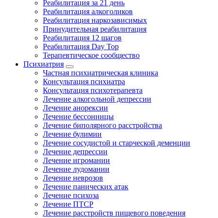
Реабилитация за 21 день
Реабилитация алкоголиков
Реабилитация наркозависимых
Принудительная реабилитация
Реабилитация 12 шагов
Реабилитация Day Top
Терапевтическое сообщество
Психиатрия
Частная психиатрическая клиника
Консультация психиатра
Консультация психотерапевта
Лечение алкогольной депрессии
Лечение анорексии
Лечение бессонницы
Лечение биполярного расстройства
Лечение булимии
Лечение сосудистой и старческой деменции
Лечение депрессии
Лечение игромании
Лечение лудомании
Лечение неврозов
Лечение панических атак
Лечение психоза
Лечение ПТСР
Лечение расстройств пищевого поведения