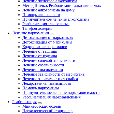
Лечение женского алкоголизма
Метод Шичко: Реабилитация алкозависимых
Лечение алкоголизма на дому
Помощь алкоголикам
Принудительное лечение алкоголизма
Реабилитация алкоголизма
Телефон доверия
Лечение наркомании
Детоксикация от наркотиков
Детоксикация от марихуаны
Кодирование наркоманов
Лечение от гашиша
Лечение от кодеина
Лечение солевой зависимости
Лечение созависимости
Лечение токсикомании
Лечение зависимости от марихуаны
Лечение зависимости от спайса
Лекарственная зависимость
Помощь наркоманам
Принудительное лечение наркозависимости
Ресоциализация наркозависимых
Реабилитация
Миннесотская модель
Наркологический стационар