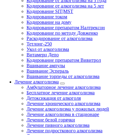
Кодирование от алкоголизма на 3 года
Кодирование от алкоголизма на 5 лет
Кодирование SIT|MST
Кодирование током
Кодирование на дому
Кодирование препаратом Налтрексон
Кодирование по методу Довженко
Раскодирование от алкоголизма
Тетлонг-250
Укол от алкоголизма
Витамерц Депо
Кодирование препаратом Вивитрол
Вшивание ампулы
Вшивание Эспераль
Вшивание торпеды от алкоголизма
Лечение алкоголизма
Амбулаторное лечение алкоголизма
Бесплатное лечение алкоголизма
Детоксикация от алкоголя
Лечение хронического алкоголизма
Лечение алкоголизма у пожилых людей
Лечение алкоголизма в стационаре
Лечение белой горячки
Лечение пивного алкоголизма
Лечение подросткового алкоголизма