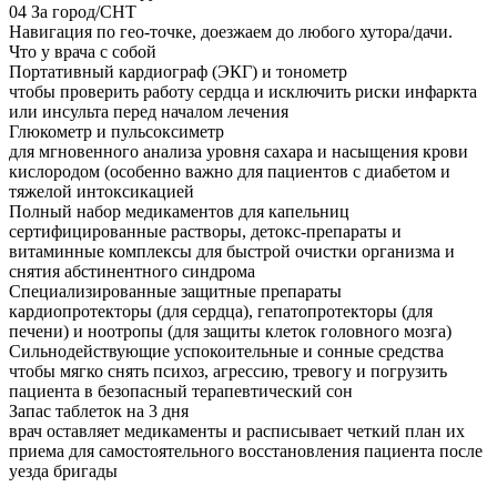
04
За город/СНТ
Навигация по гео-точке, доезжаем до любого хутора/дачи.
Что у врача с собой
Портативный кардиограф (ЭКГ) и тонометр
чтобы проверить работу сердца и исключить риски инфаркта
или инсульта перед началом лечения
Глюкометр и пульсоксиметр
для мгновенного анализа уровня сахара и насыщения крови
кислородом (особенно важно для пациентов с диабетом и
тяжелой интоксикацией
Полный набор медикаментов для капельниц
сертифицированные растворы, детокс-препараты и
витаминные комплексы для быстрой очистки организма и
снятия абстинентного синдрома
Специализированные защитные препараты
кардиопротекторы (для сердца), гепатопротекторы (для
печени) и ноотропы (для защиты клеток головного мозга)
Сильнодействующие успокоительные и сонные средства
чтобы мягко снять психоз, агрессию, тревогу и погрузить
пациента в безопасный терапевтический сон
Запас таблеток на 3 дня
врач оставляет медикаменты и расписывает четкий план их
приема для самостоятельного восстановления пациента после
уезда бригады