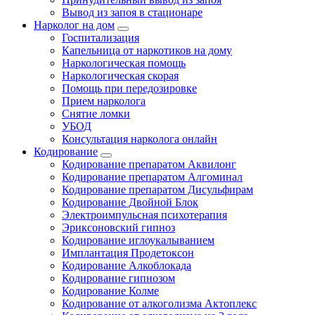
Вывод из запоя в стационаре
Нарколог на дом
Госпитализация
Капельница от наркотиков на дому
Наркологическая помощь
Наркологическая скорая
Помощь при передозировке
Прием нарколога
Снятие ломки
УБОД
Консультация нарколога онлайн
Кодирование
Кодирование препаратом Аквилонг
Кодирование препаратом Алгоминал
Кодирование препаратом Дисульфирам
Кодирование Двойной Блок
Электроимпульсная психотерапия
Эриксоновский гипноз
Кодирование иглоукалыванием
Имплантация Продетоксон
Кодирование Алкоблокада
Кодирование гипнозом
Кодирование Колме
Кодирование от алкоголизма Актоплекс