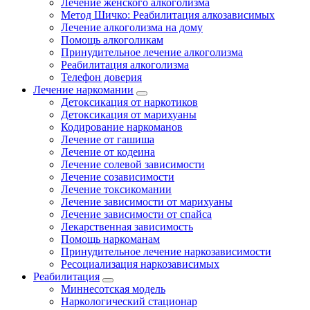
Лечение женского алкоголизма
Метод Шичко: Реабилитация алкозависимых
Лечение алкоголизма на дому
Помощь алкоголикам
Принудительное лечение алкоголизма
Реабилитация алкоголизма
Телефон доверия
Лечение наркомании
Детоксикация от наркотиков
Детоксикация от марихуаны
Кодирование наркоманов
Лечение от гашиша
Лечение от кодеина
Лечение солевой зависимости
Лечение созависимости
Лечение токсикомании
Лечение зависимости от марихуаны
Лечение зависимости от спайса
Лекарственная зависимость
Помощь наркоманам
Принудительное лечение наркозависимости
Ресоциализация наркозависимых
Реабилитация
Миннесотская модель
Наркологический стационар