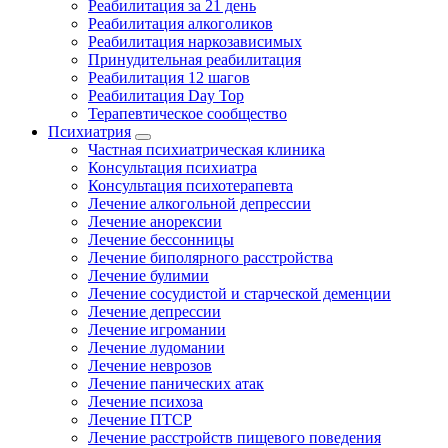
Реабилитация за 21 день
Реабилитация алкоголиков
Реабилитация наркозависимых
Принудительная реабилитация
Реабилитация 12 шагов
Реабилитация Day Top
Терапевтическое сообщество
Психиатрия
Частная психиатрическая клиника
Консультация психиатра
Консультация психотерапевта
Лечение алкогольной депрессии
Лечение анорексии
Лечение бессонницы
Лечение биполярного расстройства
Лечение булимии
Лечение сосудистой и старческой деменции
Лечение депрессии
Лечение игромании
Лечение лудомании
Лечение неврозов
Лечение панических атак
Лечение психоза
Лечение ПТСР
Лечение расстройств пищевого поведения