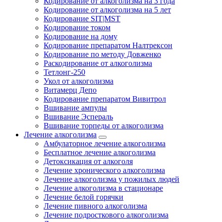
Кодирование от алкоголизма на 3 года
Кодирование от алкоголизма на 5 лет
Кодирование SIT|MST
Кодирование током
Кодирование на дому
Кодирование препаратом Налтрексон
Кодирование по методу Довженко
Раскодирование от алкоголизма
Тетлонг-250
Укол от алкоголизма
Витамерц Депо
Кодирование препаратом Вивитрол
Вшивание ампулы
Вшивание Эспераль
Вшивание торпеды от алкоголизма
Лечение алкоголизма
Амбулаторное лечение алкоголизма
Бесплатное лечение алкоголизма
Детоксикация от алкоголя
Лечение хронического алкоголизма
Лечение алкоголизма у пожилых людей
Лечение алкоголизма в стационаре
Лечение белой горячки
Лечение пивного алкоголизма
Лечение подросткового алкоголизма