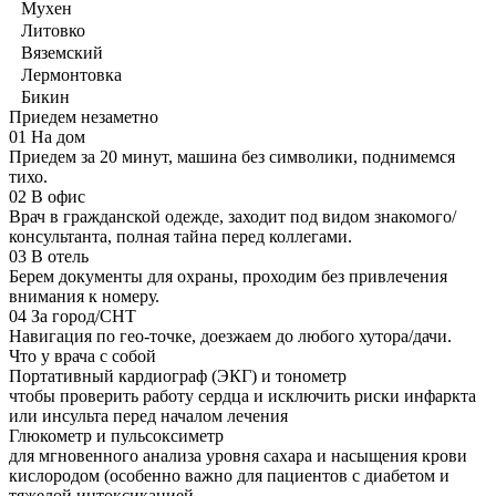
Мухен
Литовко
Вяземский
Лермонтовка
Бикин
Приедем незаметно
01
На дом
Приедем за 20 минут, машина без символики, поднимемся
тихо.
02
В офис
Врач в гражданской одежде, заходит под видом знакомого/
консультанта, полная тайна перед коллегами.
03
В отель
Берем документы для охраны, проходим без привлечения
внимания к номеру.
04
За город/СНТ
Навигация по гео-точке, доезжаем до любого хутора/дачи.
Что у врача с собой
Портативный кардиограф (ЭКГ) и тонометр
чтобы проверить работу сердца и исключить риски инфаркта
или инсульта перед началом лечения
Глюкометр и пульсоксиметр
для мгновенного анализа уровня сахара и насыщения крови
кислородом (особенно важно для пациентов с диабетом и
тяжелой интоксикацией