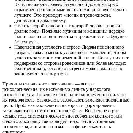
Качество жизни людей, регулярный доход которых
ограничен пенсионными выплатами, оставляет желать
лучшего. Это приводит многих к тревожности,
депрессии и алкоголизму.
Смерть второй половины, с которой человек прожил
долгие годы. Пожилые мужчины и женщины нередко
выпивают из-за одиночества и тревожности за будущее
без супруга.
Накопленная усталость и стресс. Людям пенсионного
возраста тяжело менять устоявшееся мышление, чтобы
успевать за темпом современной жизни. Если у них нет
поддержки со стороны ровесников или более молодых
родственников, бегство от стресса может вылиться в
зависимость от спиртного.
Причины старческого алкоголизма — всегда
психологические, их необходимо лечить у нарколога-
психотерапевта. Горячительные напитки временно снижают
их тревожность, отвлекают, развлекают, заменяют жизненные
цели. Проблема заключается в скорости формирования
зависимости от спиртного после 60 лет. Всего через три-
четыре года систематического употребления крепкого или
слабого алкоголя у таких людей появляется устойчивая
психическая, а немного позже — и физическая тяга к
спиртному.