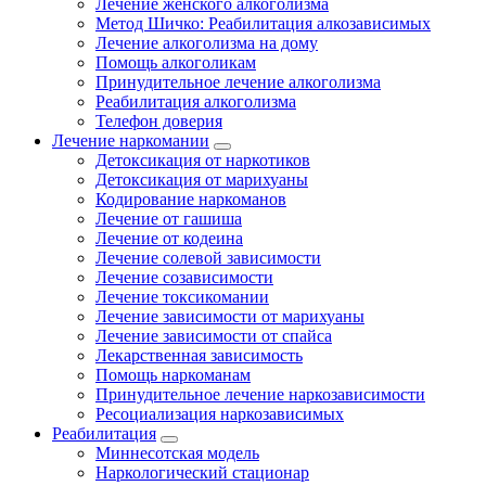
Лечение женского алкоголизма
Метод Шичко: Реабилитация алкозависимых
Лечение алкоголизма на дому
Помощь алкоголикам
Принудительное лечение алкоголизма
Реабилитация алкоголизма
Телефон доверия
Лечение наркомании
Детоксикация от наркотиков
Детоксикация от марихуаны
Кодирование наркоманов
Лечение от гашиша
Лечение от кодеина
Лечение солевой зависимости
Лечение созависимости
Лечение токсикомании
Лечение зависимости от марихуаны
Лечение зависимости от спайса
Лекарственная зависимость
Помощь наркоманам
Принудительное лечение наркозависимости
Ресоциализация наркозависимых
Реабилитация
Миннесотская модель
Наркологический стационар