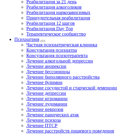
Реабилитация за 21 день
Реабилитация алкоголиков
Реабилитация наркозависимых
Принудительная реабилитация
Реабилитация 12 шагов
Реабилитация Day Top
Терапевтическое сообщество
Психиатрия
Частная психиатрическая клиника
Консультация психиатра
Консультация психотерапевта
Лечение алкогольной депрессии
Лечение анорексии
Лечение бессонницы
Лечение биполярного расстройства
Лечение булимии
Лечение сосудистой и старческой деменции
Лечение депрессии
Лечение игромании
Лечение лудомании
Лечение неврозов
Лечение панических атак
Лечение психоза
Лечение ПТСР
Лечение расстройств пищевого поведения