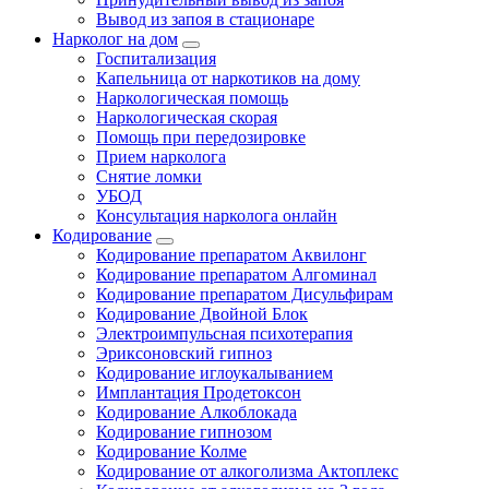
Вывод из запоя в стационаре
Нарколог на дом
Госпитализация
Капельница от наркотиков на дому
Наркологическая помощь
Наркологическая скорая
Помощь при передозировке
Прием нарколога
Снятие ломки
УБОД
Консультация нарколога онлайн
Кодирование
Кодирование препаратом Аквилонг
Кодирование препаратом Алгоминал
Кодирование препаратом Дисульфирам
Кодирование Двойной Блок
Электроимпульсная психотерапия
Эриксоновский гипноз
Кодирование иглоукалыванием
Имплантация Продетоксон
Кодирование Алкоблокада
Кодирование гипнозом
Кодирование Колме
Кодирование от алкоголизма Актоплекс