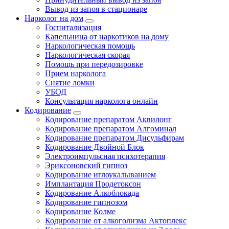
Вывод из запоя в стационаре
Нарколог на дом
Госпитализация
Капельница от наркотиков на дому
Наркологическая помощь
Наркологическая скорая
Помощь при передозировке
Прием нарколога
Снятие ломки
УБОД
Консультация нарколога онлайн
Кодирование
Кодирование препаратом Аквилонг
Кодирование препаратом Алгоминал
Кодирование препаратом Дисульфирам
Кодирование Двойной Блок
Электроимпульсная психотерапия
Эриксоновский гипноз
Кодирование иглоукалыванием
Имплантация Продетоксон
Кодирование Алкоблокада
Кодирование гипнозом
Кодирование Колме
Кодирование от алкоголизма Актоплекс