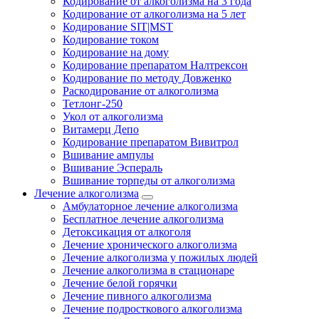
Кодирование от алкоголизма на 3 года
Кодирование от алкоголизма на 5 лет
Кодирование SIT|MST
Кодирование током
Кодирование на дому
Кодирование препаратом Налтрексон
Кодирование по методу Довженко
Раскодирование от алкоголизма
Тетлонг-250
Укол от алкоголизма
Витамерц Депо
Кодирование препаратом Вивитрол
Вшивание ампулы
Вшивание Эспераль
Вшивание торпеды от алкоголизма
Лечение алкоголизма
Амбулаторное лечение алкоголизма
Бесплатное лечение алкоголизма
Детоксикация от алкоголя
Лечение хронического алкоголизма
Лечение алкоголизма у пожилых людей
Лечение алкоголизма в стационаре
Лечение белой горячки
Лечение пивного алкоголизма
Лечение подросткового алкоголизма