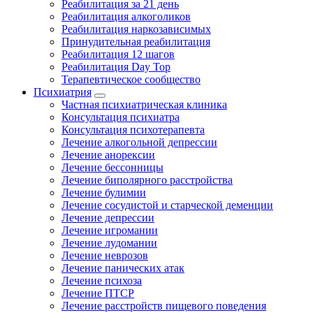
Реабилитация за 21 день
Реабилитация алкоголиков
Реабилитация наркозависимых
Принудительная реабилитация
Реабилитация 12 шагов
Реабилитация Day Top
Терапевтическое сообщество
Психиатрия
Частная психиатрическая клиника
Консультация психиатра
Консультация психотерапевта
Лечение алкогольной депрессии
Лечение анорексии
Лечение бессонницы
Лечение биполярного расстройства
Лечение булимии
Лечение сосудистой и старческой деменции
Лечение депрессии
Лечение игромании
Лечение лудомании
Лечение неврозов
Лечение панических атак
Лечение психоза
Лечение ПТСР
Лечение расстройств пищевого поведения