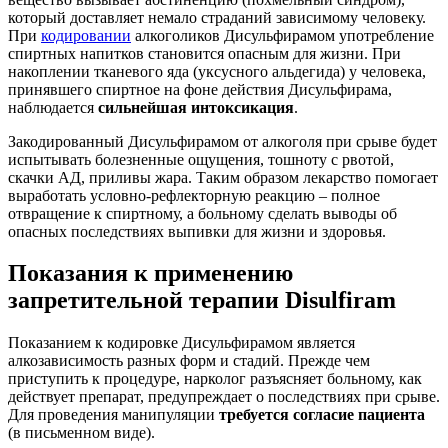
который доставляет немало страданий зависимому человеку.
При
кодировании
алкоголиков Дисульфирамом употребление
спиртных напитков становится опасным для жизни. При
накоплении тканевого яда (уксусного альдегида) у человека,
принявшего спиртное на фоне действия Дисульфирама,
наблюдается
сильнейшая интоксикация
.
Закодированный Дисульфирамом от алкоголя при срыве будет
испытывать болезненные ощущения, тошноту с рвотой,
скачки АД, приливы жара. Таким образом лекарство помогает
выработать условно-рефлекторную реакцию – полное
отвращение к спиртному, а больному сделать выводы об
опасных последствиях выпивки для жизни и здоровья.
Показания к применению
запретительной терапии Disulfiram
Показанием к кодировке Дисульфирамом является
алкозависимость разных форм и стадий. Прежде чем
приступить к процедуре, нарколог разъясняет больному, как
действует препарат, предупреждает о последствиях при срыве.
Для проведения манипуляции
требуется согласие пациента
(в письменном виде).