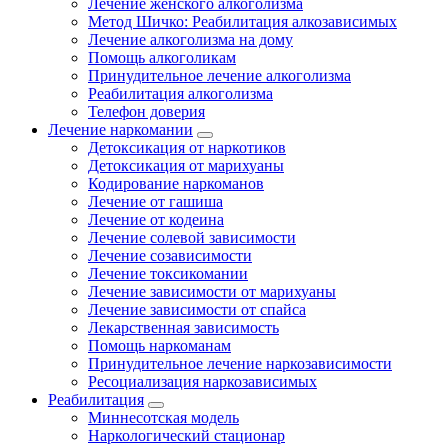
Лечение женского алкоголизма
Метод Шичко: Реабилитация алкозависимых
Лечение алкоголизма на дому
Помощь алкоголикам
Принудительное лечение алкоголизма
Реабилитация алкоголизма
Телефон доверия
Лечение наркомании
Детоксикация от наркотиков
Детоксикация от марихуаны
Кодирование наркоманов
Лечение от гашиша
Лечение от кодеина
Лечение солевой зависимости
Лечение созависимости
Лечение токсикомании
Лечение зависимости от марихуаны
Лечение зависимости от спайса
Лекарственная зависимость
Помощь наркоманам
Принудительное лечение наркозависимости
Ресоциализация наркозависимых
Реабилитация
Миннесотская модель
Наркологический стационар