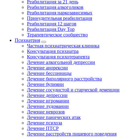
Реабилитация за 21 день
Реабилитация алкоголиков
Реабилитация наркозависимых
Принудительная реабилитация
Реабилитация 12 шагов
Реабилитация Day Top
Терапевтическое сообщество
Психиатрия
Частная психиатрическая клиника
Консультация психиатра
Консультация психотерапевта
Лечение алкогольной депрессии
Лечение анорексии
Лечение бессонницы
Лечение биполярного расстройства
Лечение булимии
Лечение сосудистой и старческой деменции
Лечение депрессии
Лечение игромании
Лечение лудомании
Лечение неврозов
Лечение панических атак
Лечение психоза
Лечение ПТСР
Лечение расстройств пищевого поведения