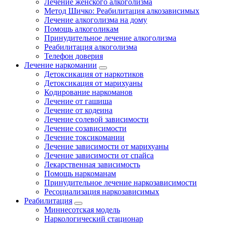
Лечение женского алкоголизма
Метод Шичко: Реабилитация алкозависимых
Лечение алкоголизма на дому
Помощь алкоголикам
Принудительное лечение алкоголизма
Реабилитация алкоголизма
Телефон доверия
Лечение наркомании
Детоксикация от наркотиков
Детоксикация от марихуаны
Кодирование наркоманов
Лечение от гашиша
Лечение от кодеина
Лечение солевой зависимости
Лечение созависимости
Лечение токсикомании
Лечение зависимости от марихуаны
Лечение зависимости от спайса
Лекарственная зависимость
Помощь наркоманам
Принудительное лечение наркозависимости
Ресоциализация наркозависимых
Реабилитация
Миннесотская модель
Наркологический стационар