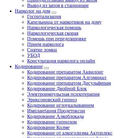
Вывод из запоя в стационаре
Нарколог на дом
Госпитализация
Капельница от наркотиков на дому
Наркологическая помощь
Наркологическая скорая
Помощь при передозировке
Прием нарколога
Снятие ломки
УБОД
Консультация нарколога онлайн
Кодирование
Кодирование препаратом Аквилонг
Кодирование препаратом Алгоминал
Кодирование препаратом Дисульфирам
Кодирование Двойной Блок
Электроимпульсная психотерапия
Эриксоновский гипноз
Кодирование иглоукалыванием
Имплантация Продетоксон
Кодирование Алкоблокада
Кодирование гипнозом
Кодирование Колме
Кодирование от алкоголизма Актоплекс