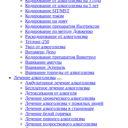
Кодирование от алкоголизма на 3 года
Кодирование от алкоголизма на 5 лет
Кодирование SIT|MST
Кодирование током
Кодирование на дому
Кодирование препаратом Налтрексон
Кодирование по методу Довженко
Раскодирование от алкоголизма
Тетлонг-250
Укол от алкоголизма
Витамерц Депо
Кодирование препаратом Вивитрол
Вшивание ампулы
Вшивание Эспераль
Вшивание торпеды от алкоголизма
Лечение алкоголизма
Амбулаторное лечение алкоголизма
Бесплатное лечение алкоголизма
Детоксикация от алкоголя
Лечение хронического алкоголизма
Лечение алкоголизма у пожилых людей
Лечение алкоголизма в стационаре
Лечение белой горячки
Лечение пивного алкоголизма
Лечение подросткового алкоголизма