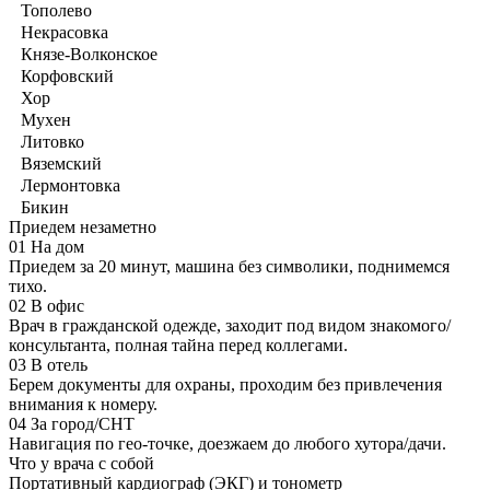
Тополево
Некрасовка
Князе-Волконское
Корфовский
Хор
Мухен
Литовко
Вяземский
Лермонтовка
Бикин
Приедем незаметно
01
На дом
Приедем за 20 минут, машина без символики, поднимемся
тихо.
02
В офис
Врач в гражданской одежде, заходит под видом знакомого/
консультанта, полная тайна перед коллегами.
03
В отель
Берем документы для охраны, проходим без привлечения
внимания к номеру.
04
За город/СНТ
Навигация по гео-точке, доезжаем до любого хутора/дачи.
Что у врача с собой
Портативный кардиограф (ЭКГ) и тонометр