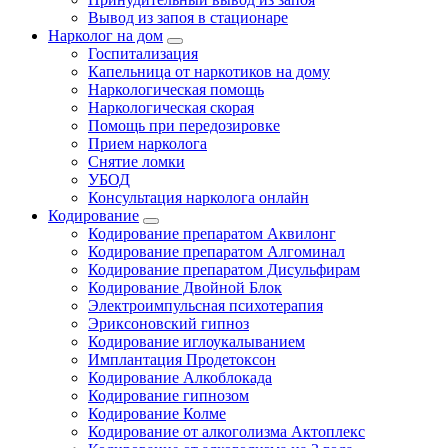
Вывод из запоя в стационаре
Нарколог на дом
Госпитализация
Капельница от наркотиков на дому
Наркологическая помощь
Наркологическая скорая
Помощь при передозировке
Прием нарколога
Снятие ломки
УБОД
Консультация нарколога онлайн
Кодирование
Кодирование препаратом Аквилонг
Кодирование препаратом Алгоминал
Кодирование препаратом Дисульфирам
Кодирование Двойной Блок
Электроимпульсная психотерапия
Эриксоновский гипноз
Кодирование иглоукалыванием
Имплантация Продетоксон
Кодирование Алкоблокада
Кодирование гипнозом
Кодирование Колме
Кодирование от алкоголизма Актоплекс