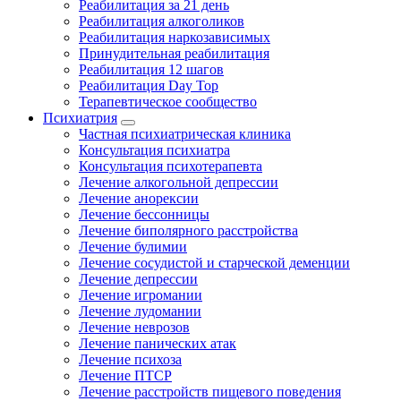
Реабилитация за 21 день
Реабилитация алкоголиков
Реабилитация наркозависимых
Принудительная реабилитация
Реабилитация 12 шагов
Реабилитация Day Top
Терапевтическое сообщество
Психиатрия
Частная психиатрическая клиника
Консультация психиатра
Консультация психотерапевта
Лечение алкогольной депрессии
Лечение анорексии
Лечение бессонницы
Лечение биполярного расстройства
Лечение булимии
Лечение сосудистой и старческой деменции
Лечение депрессии
Лечение игромании
Лечение лудомании
Лечение неврозов
Лечение панических атак
Лечение психоза
Лечение ПТСР
Лечение расстройств пищевого поведения