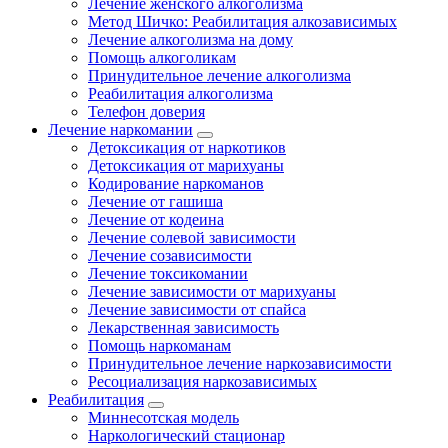
Лечение женского алкоголизма
Метод Шичко: Реабилитация алкозависимых
Лечение алкоголизма на дому
Помощь алкоголикам
Принудительное лечение алкоголизма
Реабилитация алкоголизма
Телефон доверия
Лечение наркомании
Детоксикация от наркотиков
Детоксикация от марихуаны
Кодирование наркоманов
Лечение от гашиша
Лечение от кодеина
Лечение солевой зависимости
Лечение созависимости
Лечение токсикомании
Лечение зависимости от марихуаны
Лечение зависимости от спайса
Лекарственная зависимость
Помощь наркоманам
Принудительное лечение наркозависимости
Ресоциализация наркозависимых
Реабилитация
Миннесотская модель
Наркологический стационар