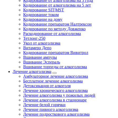
Кодирование от алкоголизма на 3 года
Кодирование от алкоголизма на 5 лет
Кодирование SIT|MST
Кодирование током
Кодирование на дому
Кодирование препаратом Налтрексон
Кодирование по методу Довженко
Раскодирование от алкоголизма
Тетлонг-250
Укол от алкоголизма
Витамерц Депо
Кодирование препаратом Вивитрол
Вшивание ампулы
Вшивание Эспераль
Вшивание торпеды от алкоголизма
Лечение алкоголизма
Амбулаторное лечение алкоголизма
Бесплатное лечение алкоголизма
Детоксикация от алкоголя
Лечение хронического алкоголизма
Лечение алкоголизма у пожилых людей
Лечение алкоголизма в стационаре
Лечение белой горячки
Лечение пивного алкоголизма
Лечение подросткового алкоголизма