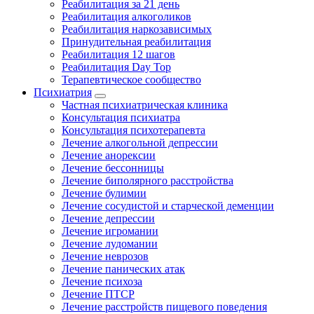
Реабилитация за 21 день
Реабилитация алкоголиков
Реабилитация наркозависимых
Принудительная реабилитация
Реабилитация 12 шагов
Реабилитация Day Top
Терапевтическое сообщество
Психиатрия
Частная психиатрическая клиника
Консультация психиатра
Консультация психотерапевта
Лечение алкогольной депрессии
Лечение анорексии
Лечение бессонницы
Лечение биполярного расстройства
Лечение булимии
Лечение сосудистой и старческой деменции
Лечение депрессии
Лечение игромании
Лечение лудомании
Лечение неврозов
Лечение панических атак
Лечение психоза
Лечение ПТСР
Лечение расстройств пищевого поведения