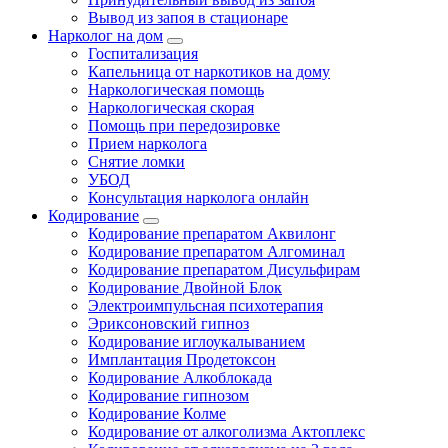
Вывод из запоя в стационаре
Нарколог на дом
Госпитализация
Капельница от наркотиков на дому
Наркологическая помощь
Наркологическая скорая
Помощь при передозировке
Прием нарколога
Снятие ломки
УБОД
Консультация нарколога онлайн
Кодирование
Кодирование препаратом Аквилонг
Кодирование препаратом Алгоминал
Кодирование препаратом Дисульфирам
Кодирование Двойной Блок
Электроимпульсная психотерапия
Эриксоновский гипноз
Кодирование иглоукалыванием
Имплантация Продетоксон
Кодирование Алкоблокада
Кодирование гипнозом
Кодирование Колме
Кодирование от алкоголизма Актоплекс