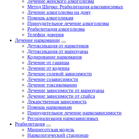
Лечение женского алкоголизма
Метод Шичко: Реабилитация алкозависимых
Лечение алкоголизма на дому
Помощь алкоголикам
Принудительное лечение алкоголизма
Реабилитация алкоголизма
Телефон доверия
Лечение наркомании
Детоксикация от наркотиков
Детоксикация от марихуаны
Кодирование наркоманов
Лечение от гашиша
Лечение от кодеина
Лечение солевой зависимости
Лечение созависимости
Лечение токсикомании
Лечение зависимости от марихуаны
Лечение зависимости от спайса
Лекарственная зависимость
Помощь наркоманам
Принудительное лечение наркозависимости
Ресоциализация наркозависимых
Реабилитация
Миннесотская модель
Наркологический стационар