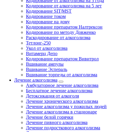
Кодирование от алкоголизма на 3 года
Кодирование от алкоголизма на 5 лет
Кодирование SIT|MST
Кодирование током
Кодирование на дому
Кодирование препаратом Налтрексон
Кодирование по методу Довженко
Раскодирование от алкоголизма
Тетлонг-250
Укол от алкоголизма
Витамерц Депо
Кодирование препаратом Вивитрол
Вшивание ампулы
Вшивание Эспераль
Вшивание торпеды от алкоголизма
Лечение алкоголизма
Амбулаторное лечение алкоголизма
Бесплатное лечение алкоголизма
Детоксикация от алкоголя
Лечение хронического алкоголизма
Лечение алкоголизма у пожилых людей
Лечение алкоголизма в стационаре
Лечение белой горячки
Лечение пивного алкоголизма
Лечение подросткового алкоголизма