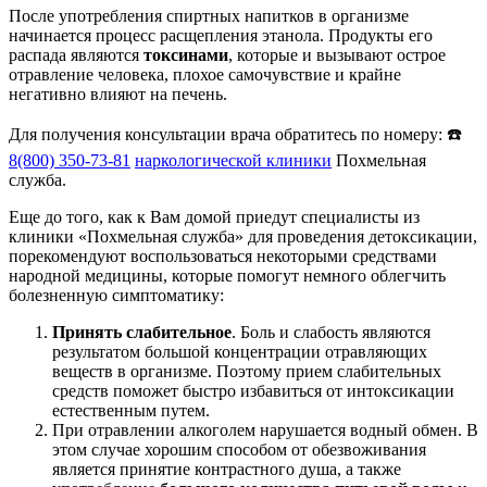
После употребления спиртных напитков в организме
начинается процесс расщепления этанола. Продукты его
распада являются
токсинами
, которые и вызывают острое
отравление человека, плохое самочувствие и крайне
негативно влияют на печень.
Для получения консультации врача обратитесь по номеру: ☎️
8(800) 350-73-81
наркологической клиники
Похмельная
служба.
Еще до того, как к Вам домой приедут специалисты из
клиники «Похмельная служба» для проведения детоксикации,
порекомендуют воспользоваться некоторыми средствами
народной медицины, которые помогут немного облегчить
болезненную симптоматику:
Принять слабительное
. Боль и слабость являются
результатом большой концентрации отравляющих
веществ в организме. Поэтому прием слабительных
средств поможет быстро избавиться от интоксикации
естественным путем.
При отравлении алкоголем нарушается водный обмен. В
этом случае хорошим способом от обезвоживания
является принятие контрастного душа, а также