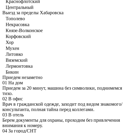
Краснофлотский
Центральный
Выезд за пределы Хабаровска
Тополево
Некрасовка
Князе-Волконское
Корфовский
Хор
Мухен
Литовко
Вяземский
Лермонтовка
Бикин
Приедем незаметно
01
На дом
Приедем за 20 минут, машина без символики, поднимемся
тихо.
02
В офис
Врач в гражданской одежде, заходит под видом знакомого/
консультанта, полная тайна перед коллегами.
03
В отель
Берем документы для охраны, проходим без привлечения
внимания к номеру.
04
За город/СНТ