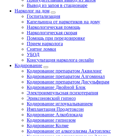
Вывод из запоя в стационаре
Нарколог на дом
Госпитализация
Капельница от наркотиков на дому
Наркологическая помощь
Наркологическая скорая
Помощь при передозировке
Прием нарколога
Снятие ломки
УБОД
Консультация нарколога онлайн
Кодирование
Кодирование препаратом Аквилонг
Кодирование препаратом Алгоминал
Кодирование препаратом Дисульфирам
Кодирование Двойной Блок
Электроимпульсная психотерапия
Эриксоновский гипноз
Кодирование иглоукалыванием
Имплантация Продетоксон
Кодирование Алкоблокада
Кодирование гипнозом
Кодирование Колме
Кодирование от алкоголизма Актоплекс