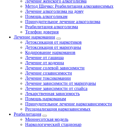
Лечение женского алкоголизма
Метод Шичко: Реабилитация алкозависимых
Лечение алкоголизма на дому
Помощь алкоголикам
Принудительное лечение алкоголизма
Реабилитация алкоголизма
Телефон доверия
Лечение наркомании
Детоксикация от наркотиков
Детоксикация от марихуаны
Кодирование наркоманов
Лечение от гашиша
Лечение от кодеина
Лечение солевой зависимости
Лечение созависимости
Лечение токсикомании
Лечение зависимости от марихуаны
Лечение зависимости от спайса
Лекарственная зависимость
Помощь наркоманам
Принудительное лечение наркозависимости
Ресоциализация наркозависимых
Реабилитация
Миннесотская модель
Наркологический стационар