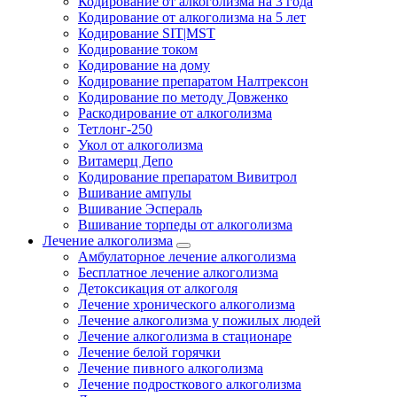
Кодирование от алкоголизма на 3 года
Кодирование от алкоголизма на 5 лет
Кодирование SIT|MST
Кодирование током
Кодирование на дому
Кодирование препаратом Налтрексон
Кодирование по методу Довженко
Раскодирование от алкоголизма
Тетлонг-250
Укол от алкоголизма
Витамерц Депо
Кодирование препаратом Вивитрол
Вшивание ампулы
Вшивание Эспераль
Вшивание торпеды от алкоголизма
Лечение алкоголизма
Амбулаторное лечение алкоголизма
Бесплатное лечение алкоголизма
Детоксикация от алкоголя
Лечение хронического алкоголизма
Лечение алкоголизма у пожилых людей
Лечение алкоголизма в стационаре
Лечение белой горячки
Лечение пивного алкоголизма
Лечение подросткового алкоголизма