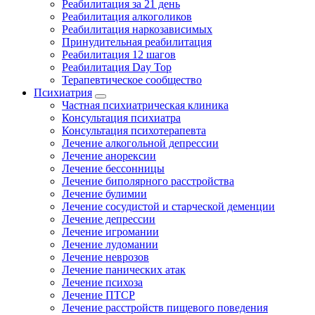
Реабилитация за 21 день
Реабилитация алкоголиков
Реабилитация наркозависимых
Принудительная реабилитация
Реабилитация 12 шагов
Реабилитация Day Top
Терапевтическое сообщество
Психиатрия
Частная психиатрическая клиника
Консультация психиатра
Консультация психотерапевта
Лечение алкогольной депрессии
Лечение анорексии
Лечение бессонницы
Лечение биполярного расстройства
Лечение булимии
Лечение сосудистой и старческой деменции
Лечение депрессии
Лечение игромании
Лечение лудомании
Лечение неврозов
Лечение панических атак
Лечение психоза
Лечение ПТСР
Лечение расстройств пищевого поведения