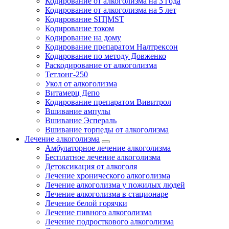
Кодирование от алкоголизма на 3 года
Кодирование от алкоголизма на 5 лет
Кодирование SIT|MST
Кодирование током
Кодирование на дому
Кодирование препаратом Налтрексон
Кодирование по методу Довженко
Раскодирование от алкоголизма
Тетлонг-250
Укол от алкоголизма
Витамерц Депо
Кодирование препаратом Вивитрол
Вшивание ампулы
Вшивание Эспераль
Вшивание торпеды от алкоголизма
Лечение алкоголизма
Амбулаторное лечение алкоголизма
Бесплатное лечение алкоголизма
Детоксикация от алкоголя
Лечение хронического алкоголизма
Лечение алкоголизма у пожилых людей
Лечение алкоголизма в стационаре
Лечение белой горячки
Лечение пивного алкоголизма
Лечение подросткового алкоголизма