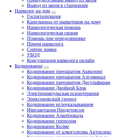
Вывод из запоя в стационаре
Нарколог на дом
Госпитализация
Капельница от наркотиков на дому
Наркологическая помощь
Наркологическая скорая
Помощь при передозировке
Прием нарколога
Снятие ломки
УБОД
Консультация нарколога онлайн
Кодирование
Кодирование препаратом Аквилонг
Кодирование препаратом Алгоминал
Кодирование препаратом Дисульфирам
Кодирование Двойной Блок
Электроимпульсная психотерапия
Эриксоновский гипноз
Кодирование иглоукалыванием
Имплантация Продетоксон
Кодирование Алкоблокада
Кодирование гипнозом
Кодирование Колме
Кодирование от алкоголизма Актоплекс