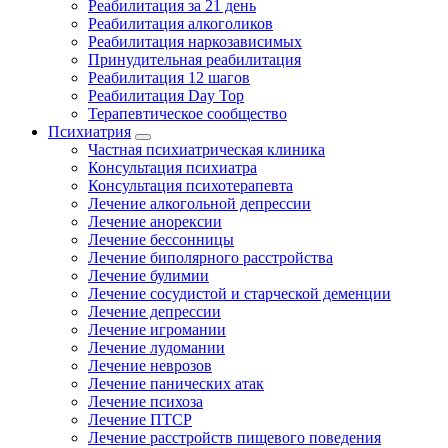
Реабилитация за 21 день
Реабилитация алкоголиков
Реабилитация наркозависимых
Принудительная реабилитация
Реабилитация 12 шагов
Реабилитация Day Top
Терапевтическое сообщество
Психиатрия
Частная психиатрическая клиника
Консультация психиатра
Консультация психотерапевта
Лечение алкогольной депрессии
Лечение анорексии
Лечение бессонницы
Лечение биполярного расстройства
Лечение булимии
Лечение сосудистой и старческой деменции
Лечение депрессии
Лечение игромании
Лечение лудомании
Лечение неврозов
Лечение панических атак
Лечение психоза
Лечение ПТСР
Лечение расстройств пищевого поведения