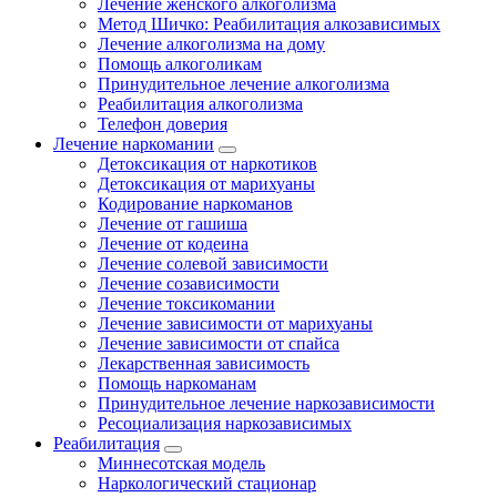
Лечение женского алкоголизма
Метод Шичко: Реабилитация алкозависимых
Лечение алкоголизма на дому
Помощь алкоголикам
Принудительное лечение алкоголизма
Реабилитация алкоголизма
Телефон доверия
Лечение наркомании
Детоксикация от наркотиков
Детоксикация от марихуаны
Кодирование наркоманов
Лечение от гашиша
Лечение от кодеина
Лечение солевой зависимости
Лечение созависимости
Лечение токсикомании
Лечение зависимости от марихуаны
Лечение зависимости от спайса
Лекарственная зависимость
Помощь наркоманам
Принудительное лечение наркозависимости
Ресоциализация наркозависимых
Реабилитация
Миннесотская модель
Наркологический стационар