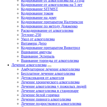
Кодирование от алкоголизма на 3 года
Кодирование от алкоголизма на 5 лет
Кодирование SIT|MST
Кодирование током
Кодирование на дому
Кодирование препаратом Налтрексон
Кодирование по методу Довженко
Раскодирование от алкоголизма
Тетлонг-250
Укол от алкоголизма
Витамерц Депо
Кодирование препаратом Вивитрол
Вшивание ампулы
Вшивание Эспераль
Вшивание торпеды от алкоголизма
Лечение алкоголизма
Амбулаторное лечение алкоголизма
Бесплатное лечение алкоголизма
Детоксикация от алкоголя
Лечение хронического алкоголизма
Лечение алкоголизма у пожилых людей
Лечение алкоголизма в стационаре
Лечение белой горячки
Лечение пивного алкоголизма
Лечение подросткового алкоголизма