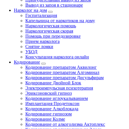
Вывод из запоя в стационаре
Нарколог на дом
Госпитализация
Капельница от наркотиков на дому
Наркологическая помощь
Наркологическая скорая
Помощь при передозировке
Прием нарколога
Снятие ломки
УБОД
Консультация нарколога онлайн
Кодирование
Кодирование препаратом Аквилонг
Кодирование препаратом Алгоминал
Кодирование препаратом Дисульфирам
Кодирование Двойной Блок
Электроимпульсная психотерапия
Эриксоновский гипноз
Кодирование иглоукалыванием
Имплантация Продетоксон
Кодирование Алкоблокада
Кодирование гипнозом
Кодирование Колме
Кодирование от алкоголизма Актоплекс