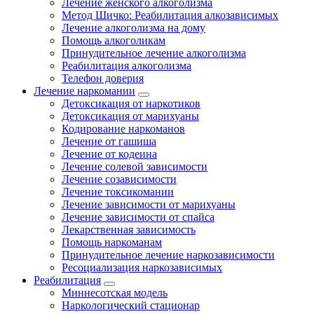
Лечение женского алкоголизма
Метод Шичко: Реабилитация алкозависимых
Лечение алкоголизма на дому
Помощь алкоголикам
Принудительное лечение алкоголизма
Реабилитация алкоголизма
Телефон доверия
Лечение наркомании
Детоксикация от наркотиков
Детоксикация от марихуаны
Кодирование наркоманов
Лечение от гашиша
Лечение от кодеина
Лечение солевой зависимости
Лечение созависимости
Лечение токсикомании
Лечение зависимости от марихуаны
Лечение зависимости от спайса
Лекарственная зависимость
Помощь наркоманам
Принудительное лечение наркозависимости
Ресоциализация наркозависимых
Реабилитация
Миннесотская модель
Наркологический стационар