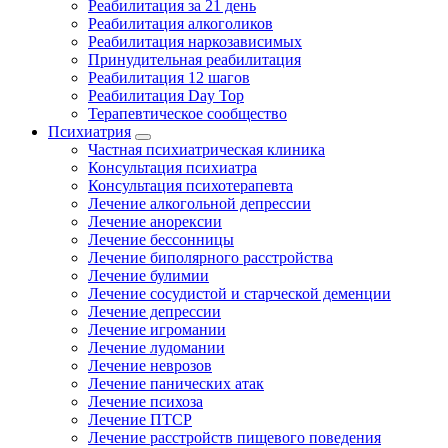
Реабилитация за 21 день
Реабилитация алкоголиков
Реабилитация наркозависимых
Принудительная реабилитация
Реабилитация 12 шагов
Реабилитация Day Top
Терапевтическое сообщество
Психиатрия
Частная психиатрическая клиника
Консультация психиатра
Консультация психотерапевта
Лечение алкогольной депрессии
Лечение анорексии
Лечение бессонницы
Лечение биполярного расстройства
Лечение булимии
Лечение сосудистой и старческой деменции
Лечение депрессии
Лечение игромании
Лечение лудомании
Лечение неврозов
Лечение панических атак
Лечение психоза
Лечение ПТСР
Лечение расстройств пищевого поведения