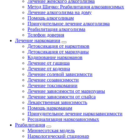
Лечение женского алкоголизма
Метод Шичко: Реабилитация алкозависимых
Лечение алкоголизма на дому
Помощь алкоголикам
Принудительное лечение алкоголизма
Реабилитация алкоголизма
Телефон доверия
Лечение наркомании
Детоксикация от наркотиков
Детоксикация от марихуаны
Кодирование наркоманов
Лечение от гашиша
Лечение от кодеина
Лечение солевой зависимости
Лечение созависимости
Лечение токсикомании
Лечение зависимости от марихуаны
Лечение зависимости от спайса
Лекарственная зависимость
Помощь наркоманам
Принудительное лечение наркозависимости
Ресоциализация наркозависимых
Реабилитация
Миннесотская модель
Наркологический стационар