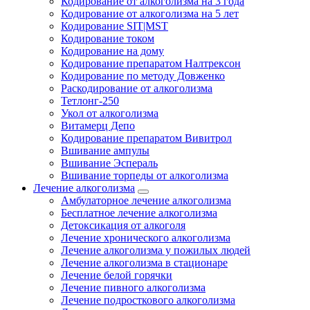
Кодирование от алкоголизма на 3 года
Кодирование от алкоголизма на 5 лет
Кодирование SIT|MST
Кодирование током
Кодирование на дому
Кодирование препаратом Налтрексон
Кодирование по методу Довженко
Раскодирование от алкоголизма
Тетлонг-250
Укол от алкоголизма
Витамерц Депо
Кодирование препаратом Вивитрол
Вшивание ампулы
Вшивание Эспераль
Вшивание торпеды от алкоголизма
Лечение алкоголизма
Амбулаторное лечение алкоголизма
Бесплатное лечение алкоголизма
Детоксикация от алкоголя
Лечение хронического алкоголизма
Лечение алкоголизма у пожилых людей
Лечение алкоголизма в стационаре
Лечение белой горячки
Лечение пивного алкоголизма
Лечение подросткового алкоголизма