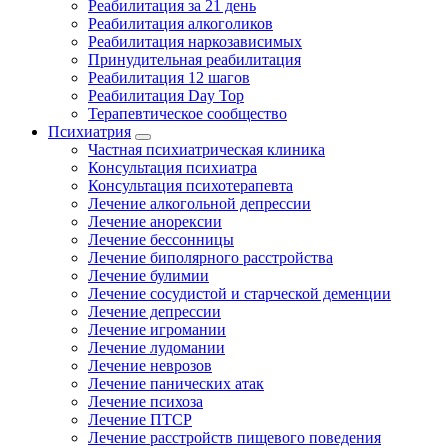
Реабилитация за 21 день
Реабилитация алкоголиков
Реабилитация наркозависимых
Принудительная реабилитация
Реабилитация 12 шагов
Реабилитация Day Top
Терапевтическое сообщество
Психиатрия
Частная психиатрическая клиника
Консультация психиатра
Консультация психотерапевта
Лечение алкогольной депрессии
Лечение анорексии
Лечение бессонницы
Лечение биполярного расстройства
Лечение булимии
Лечение сосудистой и старческой деменции
Лечение депрессии
Лечение игромании
Лечение лудомании
Лечение неврозов
Лечение панических атак
Лечение психоза
Лечение ПТСР
Лечение расстройств пищевого поведения