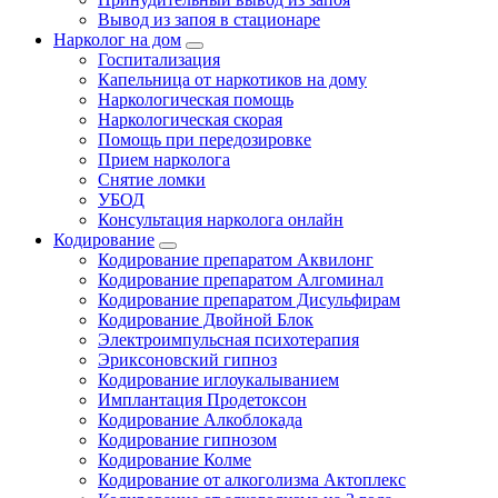
Вывод из запоя в стационаре
Нарколог на дом
Госпитализация
Капельница от наркотиков на дому
Наркологическая помощь
Наркологическая скорая
Помощь при передозировке
Прием нарколога
Снятие ломки
УБОД
Консультация нарколога онлайн
Кодирование
Кодирование препаратом Аквилонг
Кодирование препаратом Алгоминал
Кодирование препаратом Дисульфирам
Кодирование Двойной Блок
Электроимпульсная психотерапия
Эриксоновский гипноз
Кодирование иглоукалыванием
Имплантация Продетоксон
Кодирование Алкоблокада
Кодирование гипнозом
Кодирование Колме
Кодирование от алкоголизма Актоплекс