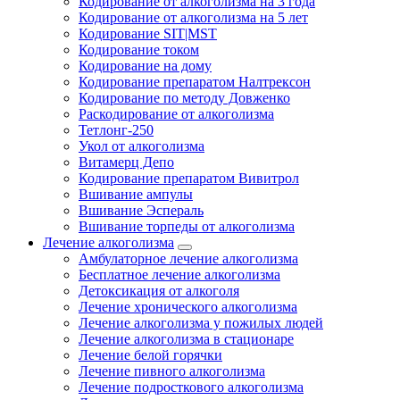
Кодирование от алкоголизма на 3 года
Кодирование от алкоголизма на 5 лет
Кодирование SIT|MST
Кодирование током
Кодирование на дому
Кодирование препаратом Налтрексон
Кодирование по методу Довженко
Раскодирование от алкоголизма
Тетлонг-250
Укол от алкоголизма
Витамерц Депо
Кодирование препаратом Вивитрол
Вшивание ампулы
Вшивание Эспераль
Вшивание торпеды от алкоголизма
Лечение алкоголизма
Амбулаторное лечение алкоголизма
Бесплатное лечение алкоголизма
Детоксикация от алкоголя
Лечение хронического алкоголизма
Лечение алкоголизма у пожилых людей
Лечение алкоголизма в стационаре
Лечение белой горячки
Лечение пивного алкоголизма
Лечение подросткового алкоголизма