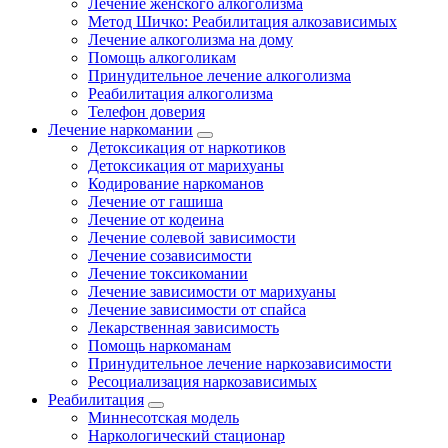
Лечение женского алкоголизма
Метод Шичко: Реабилитация алкозависимых
Лечение алкоголизма на дому
Помощь алкоголикам
Принудительное лечение алкоголизма
Реабилитация алкоголизма
Телефон доверия
Лечение наркомании
Детоксикация от наркотиков
Детоксикация от марихуаны
Кодирование наркоманов
Лечение от гашиша
Лечение от кодеина
Лечение солевой зависимости
Лечение созависимости
Лечение токсикомании
Лечение зависимости от марихуаны
Лечение зависимости от спайса
Лекарственная зависимость
Помощь наркоманам
Принудительное лечение наркозависимости
Ресоциализация наркозависимых
Реабилитация
Миннесотская модель
Наркологический стационар