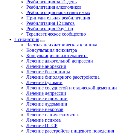
Реабилитация за 21 день
Реабилитация алкоголиков
Реабилитация наркозависимых
Принудительная реабилитация
Реабилитация 12 шагов
Реабилитация Day Top
Терапевтическое сообщество
Психиатрия
Частная психиатрическая клиника
Консультация психиатра
Консультация психотерапевта
Лечение алкогольной депрессии
Лечение анорексии
Лечение бессонницы
Лечение биполярного расстройства
Лечение булимии
Лечение сосудистой и старческой деменции
Лечение депрессии
Лечение игромании
Лечение лудомании
Лечение неврозов
Лечение панических атак
Лечение психоза
Лечение ПТСР
Лечение расстройств пищевого поведения