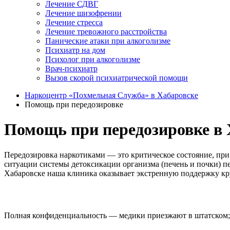
Лечение СДВГ
Лечение шизофрении
Лечение стресса
Лечение тревожного расстройства
Панические атаки при алкоголизме
Психиатр на дом
Психолог при алкоголизме
Врач-психиатр
Вызов скорой психиатрической помощи
Наркоцентр «Похмельная Служба» в Хабаровске
Помощь при передозировке
Помощь при передозировке в 
Передозировка наркотиками — это критическое состояние, пр
ситуации системы детоксикации организма (печень и почки) п
Хабаровске наша клиника оказывает экстренную поддержку кр
Полная конфиденциальность — медики приезжают в штатском; 