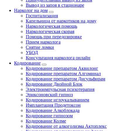
Вывод из запоя в стационаре
Нарколог на дом
Госпитализация
Капельница от наркотиков на дому
Наркологическая помощь
Наркологическая скорая
Помощь при передозировке
Прием нарколога
Снятие ломки
УБОД
Консультация нарколога онлайн
Кодирование
Кодирование препаратом Аквилонг
Кодирование препаратом Алгоминал
Кодирование препаратом Дисульфирам
Кодирование Двойной Блок
Электроимпульсная психотерапия
Эриксоновский гипноз
Кодирование иглоукалыванием
Имплантация Продетоксон
Кодирование Алкоблокада
Кодирование гипнозом
Кодирование Колме
Кодирование от алкоголизма Актоплекс