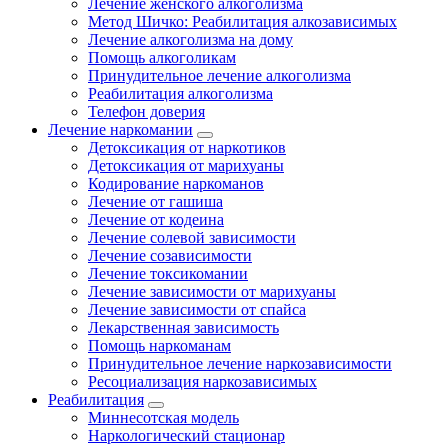
Лечение женского алкоголизма
Метод Шичко: Реабилитация алкозависимых
Лечение алкоголизма на дому
Помощь алкоголикам
Принудительное лечение алкоголизма
Реабилитация алкоголизма
Телефон доверия
Лечение наркомании
Детоксикация от наркотиков
Детоксикация от марихуаны
Кодирование наркоманов
Лечение от гашиша
Лечение от кодеина
Лечение солевой зависимости
Лечение созависимости
Лечение токсикомании
Лечение зависимости от марихуаны
Лечение зависимости от спайса
Лекарственная зависимость
Помощь наркоманам
Принудительное лечение наркозависимости
Ресоциализация наркозависимых
Реабилитация
Миннесотская модель
Наркологический стационар