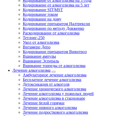
Кодирование от алкоголизма на 3 года
Кодирование от алкоголизма на 5 лет
Кодирование SIT|MST
Кодирование током
Кодирование на дому
Кодирование препаратом Налтрексон
Кодирование по методу Довженко
Раскодирование от алкоголизма
Тетлонг-250
Укол от алкоголизма
Витамерц Депо
Кодирование препаратом Вивитрол
Вшивание ампулы
Вшивание Эспераль
Вшивание торпеды от алкоголизма
Лечение алкоголизма
Амбулаторное лечение алкоголизма
Бесплатное лечение алкоголизма
Детоксикация от алкоголя
Лечение хронического алкоголизма
Лечение алкоголизма у пожилых людей
Лечение алкоголизма в стационаре
Лечение белой горячки
Лечение пивного алкоголизма
Лечение подросткового алкоголизма