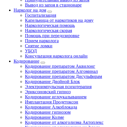
Вывод из запоя в стационаре
Нарколог на дом
Госпитализация
Капельница от наркотиков на дому
Наркологическая помощь
Наркологическая скорая
Помощь при передозировке
Прием нарколога
Снятие ломки
УБОД
Консультация нарколога онлайн
Кодирование
Кодирование препаратом Аквилонг
Кодирование препаратом Алгоминал
Кодирование препаратом Дисульфирам
Кодирование Двойной Блок
Электроимпульсная психотерапия
Эриксоновский гипноз
Кодирование иглоукалыванием
Имплантация Продетоксон
Кодирование Алкоблокада
Кодирование гипнозом
Кодирование Колме
Кодирование от алкоголизма Актоплекс