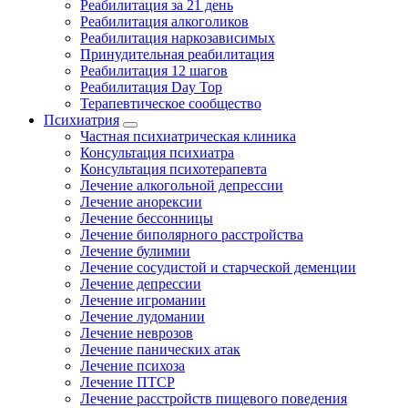
Реабилитация за 21 день
Реабилитация алкоголиков
Реабилитация наркозависимых
Принудительная реабилитация
Реабилитация 12 шагов
Реабилитация Day Top
Терапевтическое сообщество
Психиатрия
Частная психиатрическая клиника
Консультация психиатра
Консультация психотерапевта
Лечение алкогольной депрессии
Лечение анорексии
Лечение бессонницы
Лечение биполярного расстройства
Лечение булимии
Лечение сосудистой и старческой деменции
Лечение депрессии
Лечение игромании
Лечение лудомании
Лечение неврозов
Лечение панических атак
Лечение психоза
Лечение ПТСР
Лечение расстройств пищевого поведения