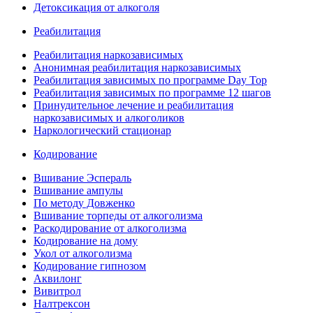
Детоксикация от алкоголя
Реабилитация
Реабилитация наркозависимых
Анонимная реабилитация наркозависимых
Реабилитация зависимых по программе Day Top
Реабилитация зависимых по программе 12 шагов
Принудительное лечение и реабилитация
наркозависимых и алкоголиков
Наркологический стационар
Кодирование
Вшивание Эспераль
Вшивание ампулы
По методу Довженко
Вшивание торпеды от алкоголизма
Раскодирование от алкоголизма
Кодирование на дому
Укол от алкоголизма
Кодирование гипнозом
Аквилонг
Вивитрол
Налтрексон