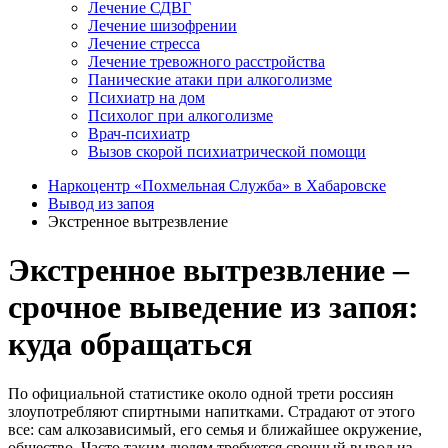
Лечение СДВГ
Лечение шизофрении
Лечение стресса
Лечение тревожного расстройства
Панические атаки при алкоголизме
Психиатр на дом
Психолог при алкоголизме
Врач-психиатр
Вызов скорой психиатрической помощи
Наркоцентр «Похмельная Служба» в Хабаровске
Вывод из запоя
Экстренное вытрезвление
Экстренное вытрезвление –
срочное выведение из запоя:
куда обращаться
По официальной статистике около одной трети россиян
злоупотребляют спиртными напитками. Страдают от этого
все: сам алкозависимый, его семья и ближайшее окружение,
общество. Часто таким людям требуется срочный вывод из