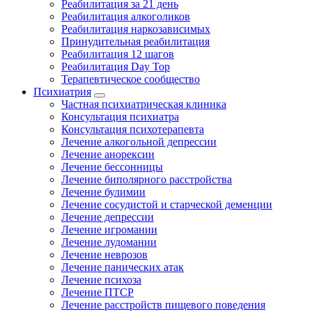
Реабилитация за 21 день
Реабилитация алкоголиков
Реабилитация наркозависимых
Принудительная реабилитация
Реабилитация 12 шагов
Реабилитация Day Top
Терапевтическое сообщество
Психиатрия
Частная психиатрическая клиника
Консультация психиатра
Консультация психотерапевта
Лечение алкогольной депрессии
Лечение анорексии
Лечение бессонницы
Лечение биполярного расстройства
Лечение булимии
Лечение сосудистой и старческой деменции
Лечение депрессии
Лечение игромании
Лечение лудомании
Лечение неврозов
Лечение панических атак
Лечение психоза
Лечение ПТСР
Лечение расстройств пищевого поведения