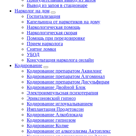
Вывод из запоя в стационаре
Нарколог на дом
Госпитализация
Капельница от наркотиков на дому
Наркологическая помощь
Наркологическая скорая
Помощь при передозировке
Прием нарколога
Снятие ломки
УБОД
Консультация нарколога онлайн
Кодирование
Кодирование препаратом Аквилонг
Кодирование препаратом Алгоминал
Кодирование препаратом Дисульфирам
Кодирование Двойной Блок
Электроимпульсная психотерапия
Эриксоновский гипноз
Кодирование иглоукалыванием
Имплантация Продетоксон
Кодирование Алкоблокада
Кодирование гипнозом
Кодирование Колме
Кодирование от алкоголизма Актоплекс