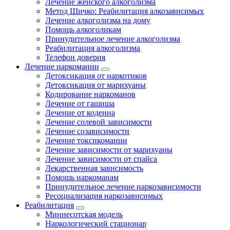
Лечение женского алкоголизма
Метод Шичко: Реабилитация алкозависимых
Лечение алкоголизма на дому
Помощь алкоголикам
Принудительное лечение алкоголизма
Реабилитация алкоголизма
Телефон доверия
Лечение наркомании
Детоксикация от наркотиков
Детоксикация от марихуаны
Кодирование наркоманов
Лечение от гашиша
Лечение от кодеина
Лечение солевой зависимости
Лечение созависимости
Лечение токсикомании
Лечение зависимости от марихуаны
Лечение зависимости от спайса
Лекарственная зависимость
Помощь наркоманам
Принудительное лечение наркозависимости
Ресоциализация наркозависимых
Реабилитация
Миннесотская модель
Наркологический стационар