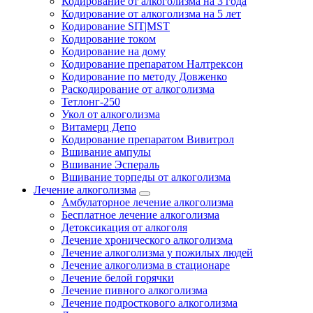
Кодирование от алкоголизма на 3 года
Кодирование от алкоголизма на 5 лет
Кодирование SIT|MST
Кодирование током
Кодирование на дому
Кодирование препаратом Налтрексон
Кодирование по методу Довженко
Раскодирование от алкоголизма
Тетлонг-250
Укол от алкоголизма
Витамерц Депо
Кодирование препаратом Вивитрол
Вшивание ампулы
Вшивание Эспераль
Вшивание торпеды от алкоголизма
Лечение алкоголизма
Амбулаторное лечение алкоголизма
Бесплатное лечение алкоголизма
Детоксикация от алкоголя
Лечение хронического алкоголизма
Лечение алкоголизма у пожилых людей
Лечение алкоголизма в стационаре
Лечение белой горячки
Лечение пивного алкоголизма
Лечение подросткового алкоголизма