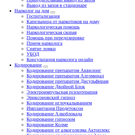
Вывод из запоя в стационаре
Нарколог на дом
Госпитализация
Капельница от наркотиков на дому
Наркологическая помощь
Наркологическая скорая
Помощь при передозировке
Прием нарколога
Снятие ломки
УБОД
Консультация нарколога онлайн
Кодирование
Кодирование препаратом Аквилонг
Кодирование препаратом Алгоминал
Кодирование препаратом Дисульфирам
Кодирование Двойной Блок
Электроимпульсная психотерапия
Эриксоновский гипноз
Кодирование иглоукалыванием
Имплантация Продетоксон
Кодирование Алкоблокада
Кодирование гипнозом
Кодирование Колме
Кодирование от алкоголизма Актоплекс