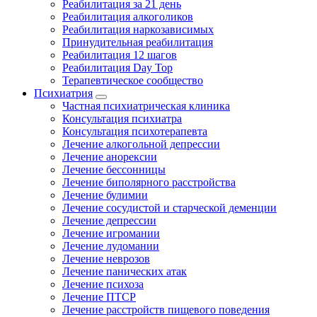
Реабилитация за 21 день
Реабилитация алкоголиков
Реабилитация наркозависимых
Принудительная реабилитация
Реабилитация 12 шагов
Реабилитация Day Top
Терапевтическое сообщество
Психиатрия
Частная психиатрическая клиника
Консультация психиатра
Консультация психотерапевта
Лечение алкогольной депрессии
Лечение анорексии
Лечение бессонницы
Лечение биполярного расстройства
Лечение булимии
Лечение сосудистой и старческой деменции
Лечение депрессии
Лечение игромании
Лечение лудомании
Лечение неврозов
Лечение панических атак
Лечение психоза
Лечение ПТСР
Лечение расстройств пищевого поведения