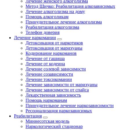
Лечение женского алкоголизма
Метод Шичко: Реабилитация алкозависимых
Лечение алкоголизма на дому
Помощь алкоголикам
Принудительное лечение алкоголизма
Реабилитация алкоголизма
Телефон доверия
Лечение наркомании
Детоксикация от наркотиков
Детоксикация от марихуаны
Кодирование наркоманов
Лечение от гашиша
Лечение от кодеина
Лечение солевой зависимости
Лечение созависимости
Лечение токсикомании
Лечение зависимости от марихуаны
Лечение зависимости от спайса
Лекарственная зависимость
Помощь наркоманам
Принудительное лечение наркозависимости
Ресоциализация наркозависимых
Реабилитация
Миннесотская модель
Наркологический стационар