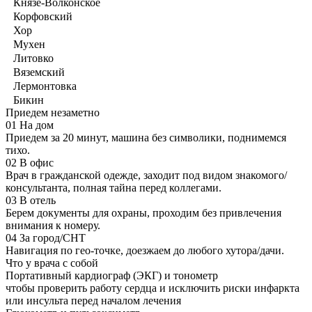
Князе-Волконское
Корфовский
Хор
Мухен
Литовко
Вяземский
Лермонтовка
Бикин
Приедем незаметно
01
На дом
Приедем за 20 минут, машина без символики, поднимемся
тихо.
02
В офис
Врач в гражданской одежде, заходит под видом знакомого/
консультанта, полная тайна перед коллегами.
03
В отель
Берем документы для охраны, проходим без привлечения
внимания к номеру.
04
За город/СНТ
Навигация по гео-точке, доезжаем до любого хутора/дачи.
Что у врача с собой
Портативный кардиограф (ЭКГ) и тонометр
чтобы проверить работу сердца и исключить риски инфаркта
или инсульта перед началом лечения