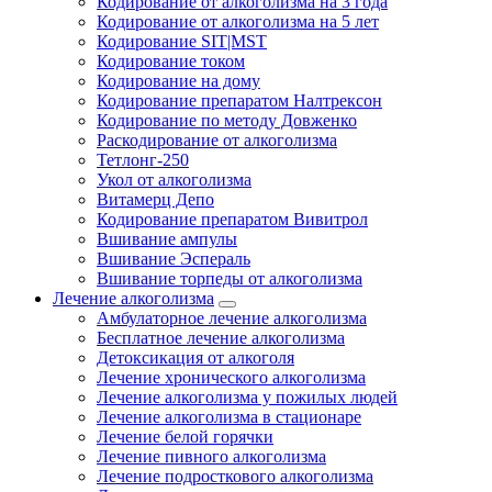
Кодирование от алкоголизма на 3 года
Кодирование от алкоголизма на 5 лет
Кодирование SIT|MST
Кодирование током
Кодирование на дому
Кодирование препаратом Налтрексон
Кодирование по методу Довженко
Раскодирование от алкоголизма
Тетлонг-250
Укол от алкоголизма
Витамерц Депо
Кодирование препаратом Вивитрол
Вшивание ампулы
Вшивание Эспераль
Вшивание торпеды от алкоголизма
Лечение алкоголизма
Амбулаторное лечение алкоголизма
Бесплатное лечение алкоголизма
Детоксикация от алкоголя
Лечение хронического алкоголизма
Лечение алкоголизма у пожилых людей
Лечение алкоголизма в стационаре
Лечение белой горячки
Лечение пивного алкоголизма
Лечение подросткового алкоголизма