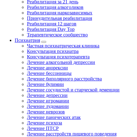
Реабилитация за 21 день
Реабилитация алкоголиков
Реабилитация наркозависимых
Принудительная реабилитация
Реабилитация 12 шагов
Реабилитация Day Top
Терапевтическое сообщество
Психиатрия
Частная психиатрическая клиника
Консультация психиатра
Консультация психотерапевта
Лечение алкогольной депрессии
Лечение анорексии
Лечение бессонницы
Лечение биполярного расстройства
Лечение булимии
Лечение сосудистой и старческой деменции
Лечение депрессии
Лечение игромании
Лечение лудомании
Лечение неврозов
Лечение панических атак
Лечение психоза
Лечение ПТСР
Лечение расстройств пищевого поведения