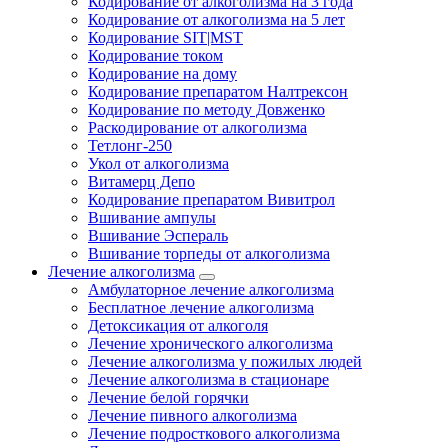
Кодирование от алкоголизма на 3 года
Кодирование от алкоголизма на 5 лет
Кодирование SIT|MST
Кодирование током
Кодирование на дому
Кодирование препаратом Налтрексон
Кодирование по методу Довженко
Раскодирование от алкоголизма
Тетлонг-250
Укол от алкоголизма
Витамерц Депо
Кодирование препаратом Вивитрол
Вшивание ампулы
Вшивание Эспераль
Вшивание торпеды от алкоголизма
Лечение алкоголизма
Амбулаторное лечение алкоголизма
Бесплатное лечение алкоголизма
Детоксикация от алкоголя
Лечение хронического алкоголизма
Лечение алкоголизма у пожилых людей
Лечение алкоголизма в стационаре
Лечение белой горячки
Лечение пивного алкоголизма
Лечение подросткового алкоголизма