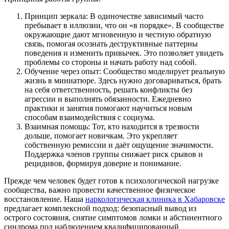
Принцип зеркала: В одиночестве зависимый часто
пребывает в иллюзии, что он «в порядке». В сообществе
окружающие дают мгновенную и честную обратную
связь, помогая осознать деструктивные паттерны
поведения и изменить привычек. Это позволяет увидеть
проблемы со стороны и начать работу над собой.
Обучение через опыт: Сообщество моделирует реальную
жизнь в миниатюре. Здесь нужно договариваться, брать
на себя ответственность, решать конфликты без
агрессии и выполнять обязанности. Ежедневно
практики и занятия помогают научиться новым
способам взаимодействия с социума.
Взаимная помощь: Тот, кто находится в трезвости
дольше, помогает новичкам. Это укрепляет
собственную ремиссии и даёт ощущение значимости.
Поддержка членов группы снижает риск срывов и
рецидивов, формируя доверие и понимание.
Прежде чем человек будет готов к психологической нагрузке
сообщества, важно провести качественное физическое
восстановление. Наша
наркологическая клиника в Хабаровске
предлагает комплексной подход: безопасный вывод из
острого состояния, снятие симптомов ломки и абстинентного
синдрома под наблюдением квалифицированный