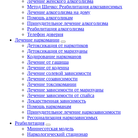
Лечение женского алкоголизма
Метод Шичко: Реабилитация алкозависимых
Лечение алкоголизма на дому
Помощь алкоголикам
Принудительное лечение алкоголизма
Реабилитация алкоголизма
Телефон доверия
Лечение наркомании
Детоксикация от наркотиков
Детоксикация от марихуаны
Кодирование наркоманов
Лечение от гашиша
Лечение от кодеина
Лечение солевой зависимости
Лечение созависимости
Лечение токсикомании
Лечение зависимости от марихуаны
Лечение зависимости от спайса
Лекарственная зависимость
Помощь наркоманам
Принудительное лечение наркозависимости
Ресоциализация наркозависимых
Реабилитация
Миннесотская модель
Наркологический стационар