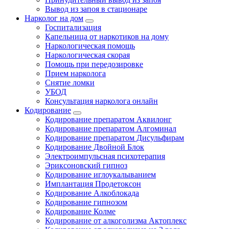
Вывод из запоя в стационаре
Нарколог на дом
Госпитализация
Капельница от наркотиков на дому
Наркологическая помощь
Наркологическая скорая
Помощь при передозировке
Прием нарколога
Снятие ломки
УБОД
Консультация нарколога онлайн
Кодирование
Кодирование препаратом Аквилонг
Кодирование препаратом Алгоминал
Кодирование препаратом Дисульфирам
Кодирование Двойной Блок
Электроимпульсная психотерапия
Эриксоновский гипноз
Кодирование иглоукалыванием
Имплантация Продетоксон
Кодирование Алкоблокада
Кодирование гипнозом
Кодирование Колме
Кодирование от алкоголизма Актоплекс