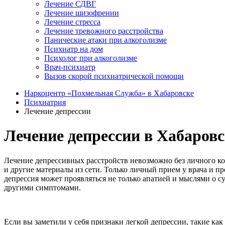
Лечение СДВГ
Лечение шизофрении
Лечение стресса
Лечение тревожного расстройства
Панические атаки при алкоголизме
Психиатр на дом
Психолог при алкоголизме
Врач-психиатр
Вызов скорой психиатрической помощи
Наркоцентр «Похмельная Служба» в Хабаровске
Психиатрия
Лечение депрессии
Лечение депрессии в Хабаров
Лечение депрессивных расстройств невозможно без личного конт
и другие материалы из сети. Только личный прием у врача и п
депрессия может проявляться не только апатией и мыслями о 
другими симптомами.
Если вы заметили у себя признаки легкой депрессии, такие ка