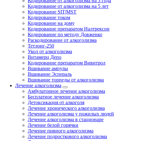
Кодирование от алкоголизма на 3 года
Кодирование от алкоголизма на 5 лет
Кодирование SIT|MST
Кодирование током
Кодирование на дому
Кодирование препаратом Налтрексон
Кодирование по методу Довженко
Раскодирование от алкоголизма
Тетлонг-250
Укол от алкоголизма
Витамерц Депо
Кодирование препаратом Вивитрол
Вшивание ампулы
Вшивание Эспераль
Вшивание торпеды от алкоголизма
Лечение алкоголизма
Амбулаторное лечение алкоголизма
Бесплатное лечение алкоголизма
Детоксикация от алкоголя
Лечение хронического алкоголизма
Лечение алкоголизма у пожилых людей
Лечение алкоголизма в стационаре
Лечение белой горячки
Лечение пивного алкоголизма
Лечение подросткового алкоголизма