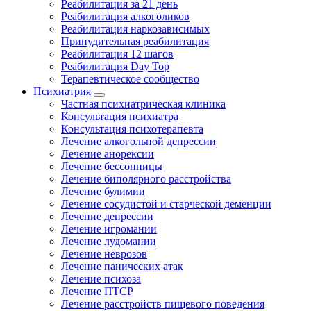
Реабилитация за 21 день
Реабилитация алкоголиков
Реабилитация наркозависимых
Принудительная реабилитация
Реабилитация 12 шагов
Реабилитация Day Top
Терапевтическое сообщество
Психиатрия
Частная психиатрическая клиника
Консультация психиатра
Консультация психотерапевта
Лечение алкогольной депрессии
Лечение анорексии
Лечение бессонницы
Лечение биполярного расстройства
Лечение булимии
Лечение сосудистой и старческой деменции
Лечение депрессии
Лечение игромании
Лечение лудомании
Лечение неврозов
Лечение панических атак
Лечение психоза
Лечение ПТСР
Лечение расстройств пищевого поведения