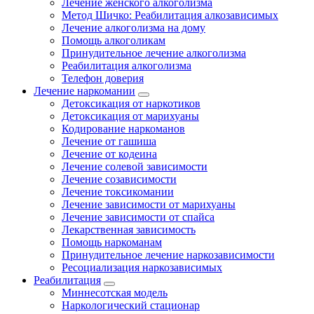
Лечение женского алкоголизма
Метод Шичко: Реабилитация алкозависимых
Лечение алкоголизма на дому
Помощь алкоголикам
Принудительное лечение алкоголизма
Реабилитация алкоголизма
Телефон доверия
Лечение наркомании
Детоксикация от наркотиков
Детоксикация от марихуаны
Кодирование наркоманов
Лечение от гашиша
Лечение от кодеина
Лечение солевой зависимости
Лечение созависимости
Лечение токсикомании
Лечение зависимости от марихуаны
Лечение зависимости от спайса
Лекарственная зависимость
Помощь наркоманам
Принудительное лечение наркозависимости
Ресоциализация наркозависимых
Реабилитация
Миннесотская модель
Наркологический стационар