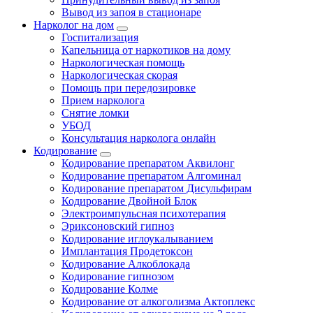
Вывод из запоя в стационаре
Нарколог на дом
Госпитализация
Капельница от наркотиков на дому
Наркологическая помощь
Наркологическая скорая
Помощь при передозировке
Прием нарколога
Снятие ломки
УБОД
Консультация нарколога онлайн
Кодирование
Кодирование препаратом Аквилонг
Кодирование препаратом Алгоминал
Кодирование препаратом Дисульфирам
Кодирование Двойной Блок
Электроимпульсная психотерапия
Эриксоновский гипноз
Кодирование иглоукалыванием
Имплантация Продетоксон
Кодирование Алкоблокада
Кодирование гипнозом
Кодирование Колме
Кодирование от алкоголизма Актоплекс