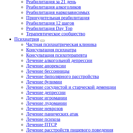
Реабилитация за 21 день
Реабилитация алкоголиков
Реабилитация наркозависимых
Принудительная реабилитация
Реабилитация 12 шагов
Реабилитация Day Top
Терапевтическое сообщество
Психиатрия
Частная психиатрическая клиника
Консультация психиатра
Консультация психотерапевта
Лечение алкогольной депрессии
Лечение анорексии
Лечение бессонницы
Лечение биполярного расстройства
Лечение булимии
Лечение сосудистой и старческой деменции
Лечение депрессии
Лечение игромании
Лечение лудомании
Лечение неврозов
Лечение панических атак
Лечение психоза
Лечение ПТСР
Лечение расстройств пищевого поведения