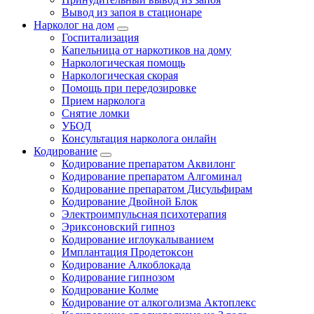
Вывод из запоя в стационаре
Нарколог на дом
Госпитализация
Капельница от наркотиков на дому
Наркологическая помощь
Наркологическая скорая
Помощь при передозировке
Прием нарколога
Снятие ломки
УБОД
Консультация нарколога онлайн
Кодирование
Кодирование препаратом Аквилонг
Кодирование препаратом Алгоминал
Кодирование препаратом Дисульфирам
Кодирование Двойной Блок
Электроимпульсная психотерапия
Эриксоновский гипноз
Кодирование иглоукалыванием
Имплантация Продетоксон
Кодирование Алкоблокада
Кодирование гипнозом
Кодирование Колме
Кодирование от алкоголизма Актоплекс