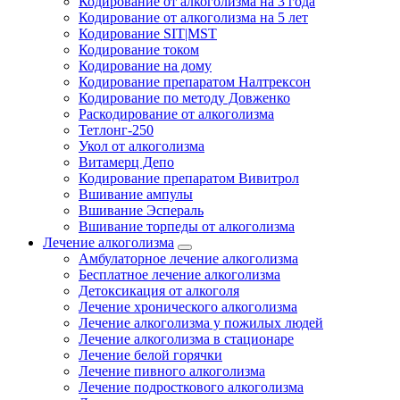
Кодирование от алкоголизма на 3 года
Кодирование от алкоголизма на 5 лет
Кодирование SIT|MST
Кодирование током
Кодирование на дому
Кодирование препаратом Налтрексон
Кодирование по методу Довженко
Раскодирование от алкоголизма
Тетлонг-250
Укол от алкоголизма
Витамерц Депо
Кодирование препаратом Вивитрол
Вшивание ампулы
Вшивание Эспераль
Вшивание торпеды от алкоголизма
Лечение алкоголизма
Амбулаторное лечение алкоголизма
Бесплатное лечение алкоголизма
Детоксикация от алкоголя
Лечение хронического алкоголизма
Лечение алкоголизма у пожилых людей
Лечение алкоголизма в стационаре
Лечение белой горячки
Лечение пивного алкоголизма
Лечение подросткового алкоголизма