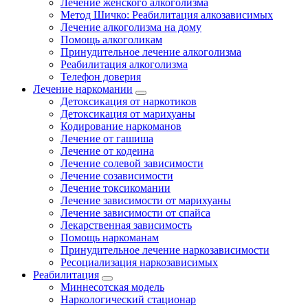
Лечение женского алкоголизма
Метод Шичко: Реабилитация алкозависимых
Лечение алкоголизма на дому
Помощь алкоголикам
Принудительное лечение алкоголизма
Реабилитация алкоголизма
Телефон доверия
Лечение наркомании
Детоксикация от наркотиков
Детоксикация от марихуаны
Кодирование наркоманов
Лечение от гашиша
Лечение от кодеина
Лечение солевой зависимости
Лечение созависимости
Лечение токсикомании
Лечение зависимости от марихуаны
Лечение зависимости от спайса
Лекарственная зависимость
Помощь наркоманам
Принудительное лечение наркозависимости
Ресоциализация наркозависимых
Реабилитация
Миннесотская модель
Наркологический стационар