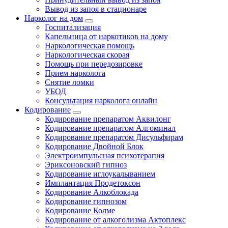
Вывод из запоя в стационаре
Нарколог на дом
Госпитализация
Капельница от наркотиков на дому
Наркологическая помощь
Наркологическая скорая
Помощь при передозировке
Прием нарколога
Снятие ломки
УБОД
Консультация нарколога онлайн
Кодирование
Кодирование препаратом Аквилонг
Кодирование препаратом Алгоминал
Кодирование препаратом Дисульфирам
Кодирование Двойной Блок
Электроимпульсная психотерапия
Эриксоновский гипноз
Кодирование иглоукалыванием
Имплантация Продетоксон
Кодирование Алкоблокада
Кодирование гипнозом
Кодирование Колме
Кодирование от алкоголизма Актоплекс