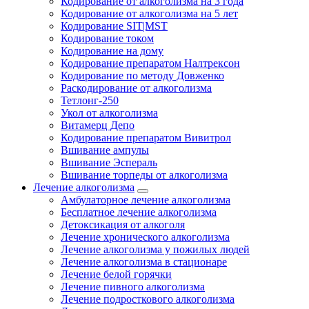
Кодирование от алкоголизма на 3 года
Кодирование от алкоголизма на 5 лет
Кодирование SIT|MST
Кодирование током
Кодирование на дому
Кодирование препаратом Налтрексон
Кодирование по методу Довженко
Раскодирование от алкоголизма
Тетлонг-250
Укол от алкоголизма
Витамерц Депо
Кодирование препаратом Вивитрол
Вшивание ампулы
Вшивание Эспераль
Вшивание торпеды от алкоголизма
Лечение алкоголизма
Амбулаторное лечение алкоголизма
Бесплатное лечение алкоголизма
Детоксикация от алкоголя
Лечение хронического алкоголизма
Лечение алкоголизма у пожилых людей
Лечение алкоголизма в стационаре
Лечение белой горячки
Лечение пивного алкоголизма
Лечение подросткового алкоголизма