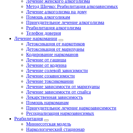
Лечение женского алкоголизма
Метод Шичко: Реабилитация алкозависимых
Лечение алкоголизма на дому
Помощь алкоголикам
Принудительное лечение алкоголизма
Реабилитация алкоголизма
Телефон доверия
Лечение наркомании
Детоксикация от наркотиков
Детоксикация от марихуаны
Кодирование наркоманов
Лечение от гашиша
Лечение от кодеина
Лечение солевой зависимости
Лечение созависимости
Лечение токсикомании
Лечение зависимости от марихуаны
Лечение зависимости от спайса
Лекарственная зависимость
Помощь наркоманам
Принудительное лечение наркозависимости
Ресоциализация наркозависимых
Реабилитация
Миннесотская модель
Наркологический стационар