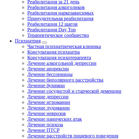
Реабилитация за 21 день
Реабилитация алкоголиков
Реабилитация наркозависимых
Принудительная реабилитация
Реабилитация 12 шагов
Реабилитация Day Top
Терапевтическое сообщество
Психиатрия
Частная психиатрическая клиника
Консультация психиатра
Консультация психотерапевта
Лечение алкогольной депрессии
Лечение анорексии
Лечение бессонницы
Лечение биполярного расстройства
Лечение булимии
Лечение сосудистой и старческой деменции
Лечение депрессии
Лечение игромании
Лечение лудомании
Лечение неврозов
Лечение панических атак
Лечение психоза
Лечение ПТСР
Лечение расстройств пищевого поведения