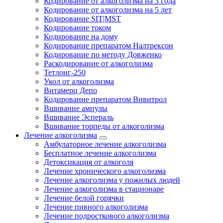
Кодирование от алкоголизма на 3 года
Кодирование от алкоголизма на 5 лет
Кодирование SIT|MST
Кодирование током
Кодирование на дому
Кодирование препаратом Налтрексон
Кодирование по методу Довженко
Раскодирование от алкоголизма
Тетлонг-250
Укол от алкоголизма
Витамерц Депо
Кодирование препаратом Вивитрол
Вшивание ампулы
Вшивание Эспераль
Вшивание торпеды от алкоголизма
Лечение алкоголизма
Амбулаторное лечение алкоголизма
Бесплатное лечение алкоголизма
Детоксикация от алкоголя
Лечение хронического алкоголизма
Лечение алкоголизма у пожилых людей
Лечение алкоголизма в стационаре
Лечение белой горячки
Лечение пивного алкоголизма
Лечение подросткового алкоголизма