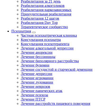
Реабилитация за 21 день
Реабилитация алкоголиков
Реабилитация наркозависимых
Принудительная реабилитация
Реабилитация 12 шагов
Реабилитация Day Top
Терапевтическое сообщество
Психиатрия
Частная психиатрическая клиника
Консультация психиатра
Консультация психотерапевта
Лечение алкогольной депрессии
Лечение анорексии
Лечение бессонницы
Лечение биполярного расстройства
Лечение булимии
Лечение сосудистой и старческой деменции
Лечение депрессии
Лечение игромании
Лечение лудомании
Лечение неврозов
Лечение панических атак
Лечение психоза
Лечение ПТСР
Лечение расстройств пищевого поведения