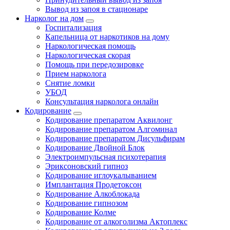
Вывод из запоя в стационаре
Нарколог на дом
Госпитализация
Капельница от наркотиков на дому
Наркологическая помощь
Наркологическая скорая
Помощь при передозировке
Прием нарколога
Снятие ломки
УБОД
Консультация нарколога онлайн
Кодирование
Кодирование препаратом Аквилонг
Кодирование препаратом Алгоминал
Кодирование препаратом Дисульфирам
Кодирование Двойной Блок
Электроимпульсная психотерапия
Эриксоновский гипноз
Кодирование иглоукалыванием
Имплантация Продетоксон
Кодирование Алкоблокада
Кодирование гипнозом
Кодирование Колме
Кодирование от алкоголизма Актоплекс