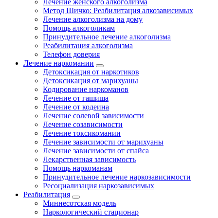
Лечение женского алкоголизма
Метод Шичко: Реабилитация алкозависимых
Лечение алкоголизма на дому
Помощь алкоголикам
Принудительное лечение алкоголизма
Реабилитация алкоголизма
Телефон доверия
Лечение наркомании
Детоксикация от наркотиков
Детоксикация от марихуаны
Кодирование наркоманов
Лечение от гашиша
Лечение от кодеина
Лечение солевой зависимости
Лечение созависимости
Лечение токсикомании
Лечение зависимости от марихуаны
Лечение зависимости от спайса
Лекарственная зависимость
Помощь наркоманам
Принудительное лечение наркозависимости
Ресоциализация наркозависимых
Реабилитация
Миннесотская модель
Наркологический стационар