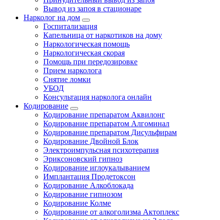
Вывод из запоя в стационаре
Нарколог на дом
Госпитализация
Капельница от наркотиков на дому
Наркологическая помощь
Наркологическая скорая
Помощь при передозировке
Прием нарколога
Снятие ломки
УБОД
Консультация нарколога онлайн
Кодирование
Кодирование препаратом Аквилонг
Кодирование препаратом Алгоминал
Кодирование препаратом Дисульфирам
Кодирование Двойной Блок
Электроимпульсная психотерапия
Эриксоновский гипноз
Кодирование иглоукалыванием
Имплантация Продетоксон
Кодирование Алкоблокада
Кодирование гипнозом
Кодирование Колме
Кодирование от алкоголизма Актоплекс