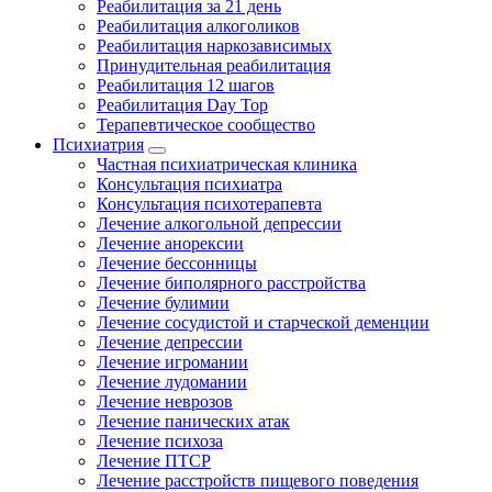
Реабилитация за 21 день
Реабилитация алкоголиков
Реабилитация наркозависимых
Принудительная реабилитация
Реабилитация 12 шагов
Реабилитация Day Top
Терапевтическое сообщество
Психиатрия
Частная психиатрическая клиника
Консультация психиатра
Консультация психотерапевта
Лечение алкогольной депрессии
Лечение анорексии
Лечение бессонницы
Лечение биполярного расстройства
Лечение булимии
Лечение сосудистой и старческой деменции
Лечение депрессии
Лечение игромании
Лечение лудомании
Лечение неврозов
Лечение панических атак
Лечение психоза
Лечение ПТСР
Лечение расстройств пищевого поведения