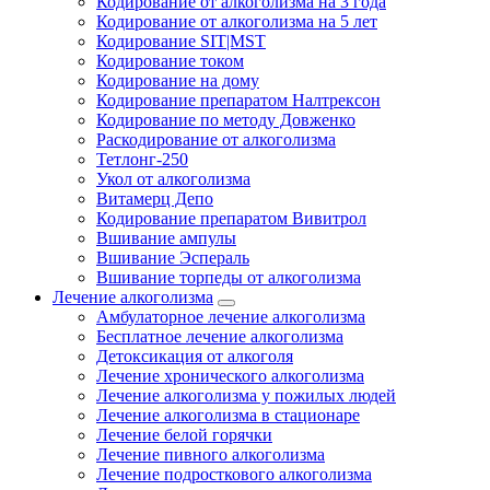
Кодирование от алкоголизма на 3 года
Кодирование от алкоголизма на 5 лет
Кодирование SIT|MST
Кодирование током
Кодирование на дому
Кодирование препаратом Налтрексон
Кодирование по методу Довженко
Раскодирование от алкоголизма
Тетлонг-250
Укол от алкоголизма
Витамерц Депо
Кодирование препаратом Вивитрол
Вшивание ампулы
Вшивание Эспераль
Вшивание торпеды от алкоголизма
Лечение алкоголизма
Амбулаторное лечение алкоголизма
Бесплатное лечение алкоголизма
Детоксикация от алкоголя
Лечение хронического алкоголизма
Лечение алкоголизма у пожилых людей
Лечение алкоголизма в стационаре
Лечение белой горячки
Лечение пивного алкоголизма
Лечение подросткового алкоголизма