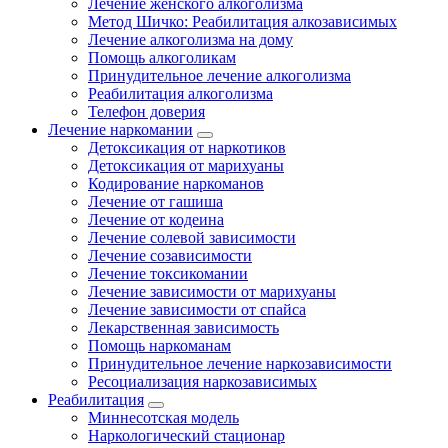
Лечение женского алкоголизма
Метод Шичко: Реабилитация алкозависимых
Лечение алкоголизма на дому
Помощь алкоголикам
Принудительное лечение алкоголизма
Реабилитация алкоголизма
Телефон доверия
Лечение наркомании
Детоксикация от наркотиков
Детоксикация от марихуаны
Кодирование наркоманов
Лечение от гашиша
Лечение от кодеина
Лечение солевой зависимости
Лечение созависимости
Лечение токсикомании
Лечение зависимости от марихуаны
Лечение зависимости от спайса
Лекарственная зависимость
Помощь наркоманам
Принудительное лечение наркозависимости
Ресоциализация наркозависимых
Реабилитация
Миннесотская модель
Наркологический стационар