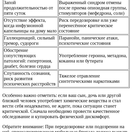
Запой
Выраженный синдром отмены
продолжительностью от
после приема опиоидная группы,
пяти суток
стимуляторов (мефедрона, соли)
Отсутствие эффекта,
Риск передозировке или уже
когда инфузионной
перенесённое критическое
капельницы на дому мало
состояние
Галлюцинаций, сильный
Паранойи, панические атаки,
тремор, судороги
психотические состояния
Обострение
сопутствующих
Употребление героина, метадона,
патологий: гипертония,
кокаина или бутирата
диабет, болезни сердца
Спутанность сознания,
Тяжелое отравление
риск развития
синтетическими наркотиками
психических расстройств
Особенно важно отметить: если ваш сын, дочь или другой
близкий человек употребляет химические вещества и стал
вести себя неадекватно, не ждите, пока ситуации станет
критической. Сначала необходимо провести качественное
обследование и купировать физический дискомфорт.
Обратите внимание: При передозировке или подозрении на
неё, специализированная мобильные бригада должна выехать