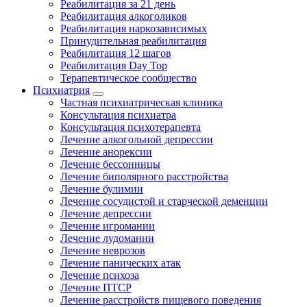
Реабилитация за 21 день
Реабилитация алкоголиков
Реабилитация наркозависимых
Принудительная реабилитация
Реабилитация 12 шагов
Реабилитация Day Top
Терапевтическое сообщество
Психиатрия
Частная психиатрическая клиника
Консультация психиатра
Консультация психотерапевта
Лечение алкогольной депрессии
Лечение анорексии
Лечение бессонницы
Лечение биполярного расстройства
Лечение булимии
Лечение сосудистой и старческой деменции
Лечение депрессии
Лечение игромании
Лечение лудомании
Лечение неврозов
Лечение панических атак
Лечение психоза
Лечение ПТСР
Лечение расстройств пищевого поведения