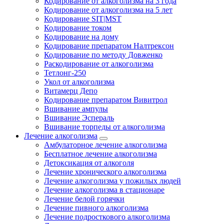
Кодирование от алкоголизма на 3 года
Кодирование от алкоголизма на 5 лет
Кодирование SIT|MST
Кодирование током
Кодирование на дому
Кодирование препаратом Налтрексон
Кодирование по методу Довженко
Раскодирование от алкоголизма
Тетлонг-250
Укол от алкоголизма
Витамерц Депо
Кодирование препаратом Вивитрол
Вшивание ампулы
Вшивание Эспераль
Вшивание торпеды от алкоголизма
Лечение алкоголизма
Амбулаторное лечение алкоголизма
Бесплатное лечение алкоголизма
Детоксикация от алкоголя
Лечение хронического алкоголизма
Лечение алкоголизма у пожилых людей
Лечение алкоголизма в стационаре
Лечение белой горячки
Лечение пивного алкоголизма
Лечение подросткового алкоголизма