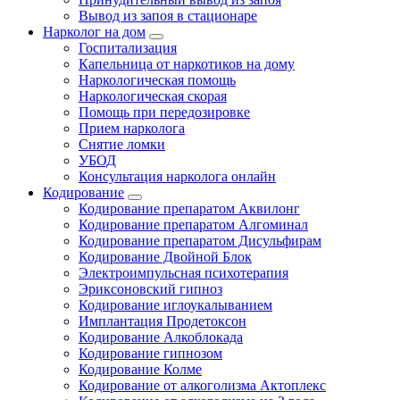
Вывод из запоя в стационаре
Нарколог на дом
Госпитализация
Капельница от наркотиков на дому
Наркологическая помощь
Наркологическая скорая
Помощь при передозировке
Прием нарколога
Снятие ломки
УБОД
Консультация нарколога онлайн
Кодирование
Кодирование препаратом Аквилонг
Кодирование препаратом Алгоминал
Кодирование препаратом Дисульфирам
Кодирование Двойной Блок
Электроимпульсная психотерапия
Эриксоновский гипноз
Кодирование иглоукалыванием
Имплантация Продетоксон
Кодирование Алкоблокада
Кодирование гипнозом
Кодирование Колме
Кодирование от алкоголизма Актоплекс