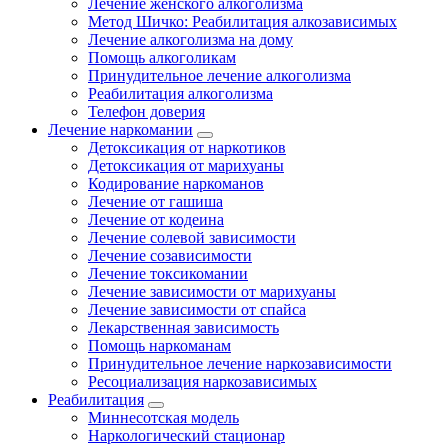
Лечение женского алкоголизма
Метод Шичко: Реабилитация алкозависимых
Лечение алкоголизма на дому
Помощь алкоголикам
Принудительное лечение алкоголизма
Реабилитация алкоголизма
Телефон доверия
Лечение наркомании
Детоксикация от наркотиков
Детоксикация от марихуаны
Кодирование наркоманов
Лечение от гашиша
Лечение от кодеина
Лечение солевой зависимости
Лечение созависимости
Лечение токсикомании
Лечение зависимости от марихуаны
Лечение зависимости от спайса
Лекарственная зависимость
Помощь наркоманам
Принудительное лечение наркозависимости
Ресоциализация наркозависимых
Реабилитация
Миннесотская модель
Наркологический стационар