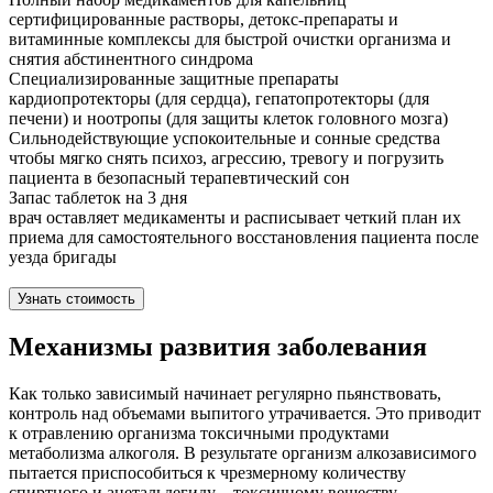
сертифицированные растворы, детокс-препараты и
витаминные комплексы для быстрой очистки организма и
снятия абстинентного синдрома
Специализированные защитные препараты
кардиопротекторы (для сердца), гепатопротекторы (для
печени) и ноотропы (для защиты клеток головного мозга)
Сильнодействующие успокоительные и сонные средства
чтобы мягко снять психоз, агрессию, тревогу и погрузить
пациента в безопасный терапевтический сон
Запас таблеток на 3 дня
врач оставляет медикаменты и расписывает четкий план их
приема для самостоятельного восстановления пациента после
уезда бригады
Узнать стоимость
Механизмы развития заболевания
Как только зависимый начинает регулярно пьянствовать,
контроль над объемами выпитого утрачивается. Это приводит
к отравлению организма токсичными продуктами
метаболизма алкоголя. В результате организм алкозависимого
пытается приспособиться к чрезмерному количеству
спиртного и ацетальдегиду – токсичному веществу,