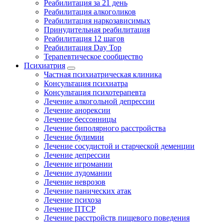
Реабилитация за 21 день
Реабилитация алкоголиков
Реабилитация наркозависимых
Принудительная реабилитация
Реабилитация 12 шагов
Реабилитация Day Top
Терапевтическое сообщество
Психиатрия
Частная психиатрическая клиника
Консультация психиатра
Консультация психотерапевта
Лечение алкогольной депрессии
Лечение анорексии
Лечение бессонницы
Лечение биполярного расстройства
Лечение булимии
Лечение сосудистой и старческой деменции
Лечение депрессии
Лечение игромании
Лечение лудомании
Лечение неврозов
Лечение панических атак
Лечение психоза
Лечение ПТСР
Лечение расстройств пищевого поведения