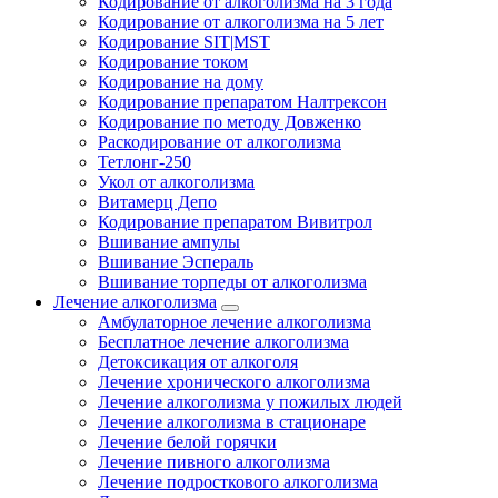
Кодирование от алкоголизма на 3 года
Кодирование от алкоголизма на 5 лет
Кодирование SIT|MST
Кодирование током
Кодирование на дому
Кодирование препаратом Налтрексон
Кодирование по методу Довженко
Раскодирование от алкоголизма
Тетлонг-250
Укол от алкоголизма
Витамерц Депо
Кодирование препаратом Вивитрол
Вшивание ампулы
Вшивание Эспераль
Вшивание торпеды от алкоголизма
Лечение алкоголизма
Амбулаторное лечение алкоголизма
Бесплатное лечение алкоголизма
Детоксикация от алкоголя
Лечение хронического алкоголизма
Лечение алкоголизма у пожилых людей
Лечение алкоголизма в стационаре
Лечение белой горячки
Лечение пивного алкоголизма
Лечение подросткового алкоголизма