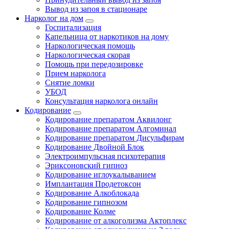
Вывод из запоя в стационаре
Нарколог на дом
Госпитализация
Капельница от наркотиков на дому
Наркологическая помощь
Наркологическая скорая
Помощь при передозировке
Прием нарколога
Снятие ломки
УБОД
Консультация нарколога онлайн
Кодирование
Кодирование препаратом Аквилонг
Кодирование препаратом Алгоминал
Кодирование препаратом Дисульфирам
Кодирование Двойной Блок
Электроимпульсная психотерапия
Эриксоновский гипноз
Кодирование иглоукалыванием
Имплантация Продетоксон
Кодирование Алкоблокада
Кодирование гипнозом
Кодирование Колме
Кодирование от алкоголизма Актоплекс