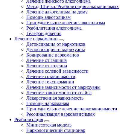
Лечение женского алкоголизма
Метод Шичко: Реабилитация алкозависимых
Лечение алкоголизма на дому
Помощь алкоголикам
Принудительное лечение алкоголизма
Реабилитация алкоголизма
Телефон доверия
Лечение наркомании
Детоксикация от наркотиков
Детоксикация от марихуаны
Кодирование наркоманов
Лечение от гашиша
Лечение от кодеина
Лечение солевой зависимости
Лечение созависимости
Лечение токсикомании
Лечение зависимости от марихуаны
Лечение зависимости от спайса
Лекарственная зависимость
Помощь наркоманам
Принудительное лечение наркозависимости
Ресоциализация наркозависимых
Реабилитация
Миннесотская модель
Наркологический стационар