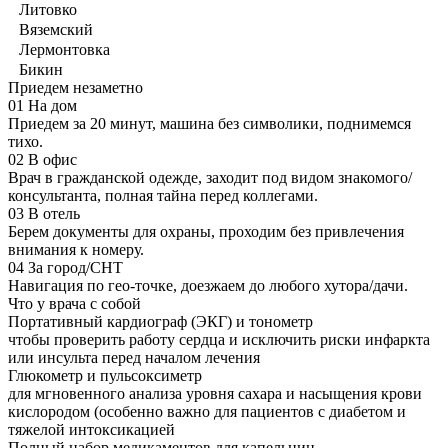
Литовко
Вяземский
Лермонтовка
Бикин
Приедем незаметно
01
На дом
Приедем за 20 минут, машина без символики, поднимемся
тихо.
02
В офис
Врач в гражданской одежде, заходит под видом знакомого/
консультанта, полная тайна перед коллегами.
03
В отель
Берем документы для охраны, проходим без привлечения
внимания к номеру.
04
За город/СНТ
Навигация по гео-точке, доезжаем до любого хутора/дачи.
Что у врача с собой
Портативный кардиограф (ЭКГ) и тонометр
чтобы проверить работу сердца и исключить риски инфаркта
или инсульта перед началом лечения
Глюкометр и пульсоксиметр
для мгновенного анализа уровня сахара и насыщения крови
кислородом (особенно важно для пациентов с диабетом и
тяжелой интоксикацией
Полный набор медикаментов для капельниц