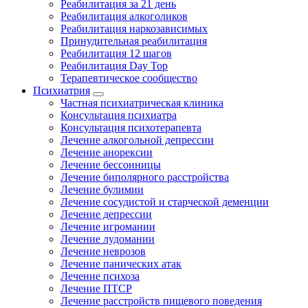
Реабилитация за 21 день
Реабилитация алкоголиков
Реабилитация наркозависимых
Принудительная реабилитация
Реабилитация 12 шагов
Реабилитация Day Top
Терапевтическое сообщество
Психиатрия
Частная психиатрическая клиника
Консультация психиатра
Консультация психотерапевта
Лечение алкогольной депрессии
Лечение анорексии
Лечение бессонницы
Лечение биполярного расстройства
Лечение булимии
Лечение сосудистой и старческой деменции
Лечение депрессии
Лечение игромании
Лечение лудомании
Лечение неврозов
Лечение панических атак
Лечение психоза
Лечение ПТСР
Лечение расстройств пищевого поведения