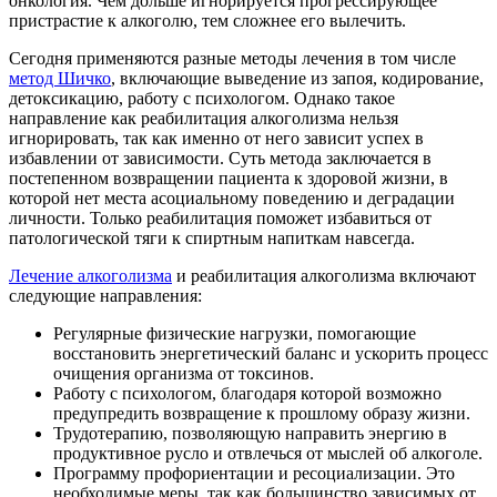
онкология. Чем дольше игнорируется прогрессирующее
пристрастие к алкоголю, тем сложнее его вылечить.
Сегодня применяются разные методы лечения в том числе
метод Шичко
, включающие выведение из запоя, кодирование,
детоксикацию, работу с психологом. Однако такое
направление как реабилитация алкоголизма нельзя
игнорировать, так как именно от него зависит успех в
избавлении от зависимости. Суть метода заключается в
постепенном возвращении пациента к здоровой жизни, в
которой нет места асоциальному поведению и деградации
личности. Только реабилитация поможет избавиться от
патологической тяги к спиртным напиткам навсегда.
Лечение алкоголизма
и реабилитация алкоголизма включают
следующие направления:
Регулярные физические нагрузки, помогающие
восстановить энергетический баланс и ускорить процесс
очищения организма от токсинов.
Работу с психологом, благодаря которой возможно
предупредить возвращение к прошлому образу жизни.
Трудотерапию, позволяющую направить энергию в
продуктивное русло и отвлечься от мыслей об алкоголе.
Программу профориентации и ресоциализации. Это
необходимые меры, так как большинство зависимых от