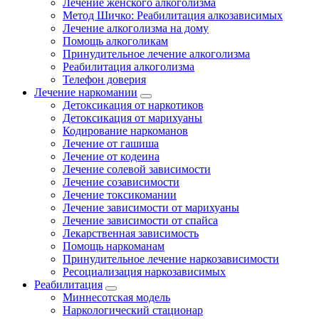
Лечение женского алкоголизма
Метод Шичко: Реабилитация алкозависимых
Лечение алкоголизма на дому
Помощь алкоголикам
Принудительное лечение алкоголизма
Реабилитация алкоголизма
Телефон доверия
Лечение наркомании
Детоксикация от наркотиков
Детоксикация от марихуаны
Кодирование наркоманов
Лечение от гашиша
Лечение от кодеина
Лечение солевой зависимости
Лечение созависимости
Лечение токсикомании
Лечение зависимости от марихуаны
Лечение зависимости от спайса
Лекарственная зависимость
Помощь наркоманам
Принудительное лечение наркозависимости
Ресоциализация наркозависимых
Реабилитация
Миннесотская модель
Наркологический стационар