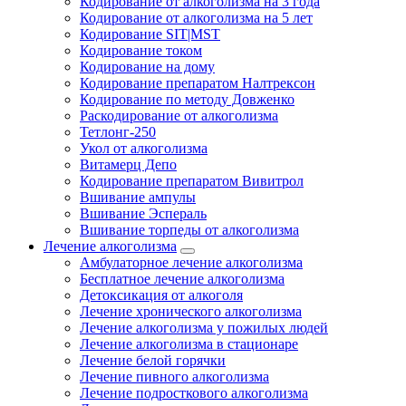
Кодирование от алкоголизма на 3 года
Кодирование от алкоголизма на 5 лет
Кодирование SIT|MST
Кодирование током
Кодирование на дому
Кодирование препаратом Налтрексон
Кодирование по методу Довженко
Раскодирование от алкоголизма
Тетлонг-250
Укол от алкоголизма
Витамерц Депо
Кодирование препаратом Вивитрол
Вшивание ампулы
Вшивание Эспераль
Вшивание торпеды от алкоголизма
Лечение алкоголизма
Амбулаторное лечение алкоголизма
Бесплатное лечение алкоголизма
Детоксикация от алкоголя
Лечение хронического алкоголизма
Лечение алкоголизма у пожилых людей
Лечение алкоголизма в стационаре
Лечение белой горячки
Лечение пивного алкоголизма
Лечение подросткового алкоголизма