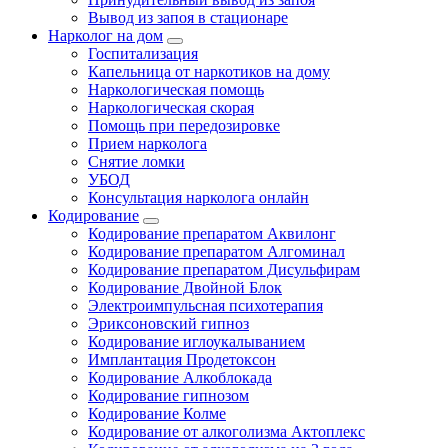
Вывод из запоя в стационаре
Нарколог на дом
Госпитализация
Капельница от наркотиков на дому
Наркологическая помощь
Наркологическая скорая
Помощь при передозировке
Прием нарколога
Снятие ломки
УБОД
Консультация нарколога онлайн
Кодирование
Кодирование препаратом Аквилонг
Кодирование препаратом Алгоминал
Кодирование препаратом Дисульфирам
Кодирование Двойной Блок
Электроимпульсная психотерапия
Эриксоновский гипноз
Кодирование иглоукалыванием
Имплантация Продетоксон
Кодирование Алкоблокада
Кодирование гипнозом
Кодирование Колме
Кодирование от алкоголизма Актоплекс