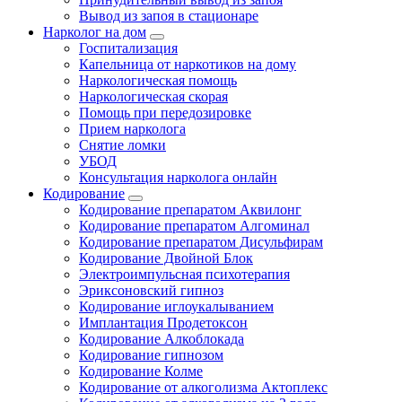
Вывод из запоя в стационаре
Нарколог на дом
Госпитализация
Капельница от наркотиков на дому
Наркологическая помощь
Наркологическая скорая
Помощь при передозировке
Прием нарколога
Снятие ломки
УБОД
Консультация нарколога онлайн
Кодирование
Кодирование препаратом Аквилонг
Кодирование препаратом Алгоминал
Кодирование препаратом Дисульфирам
Кодирование Двойной Блок
Электроимпульсная психотерапия
Эриксоновский гипноз
Кодирование иглоукалыванием
Имплантация Продетоксон
Кодирование Алкоблокада
Кодирование гипнозом
Кодирование Колме
Кодирование от алкоголизма Актоплекс