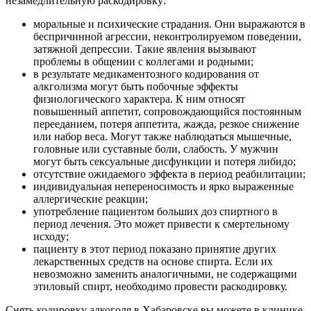
незамедлительную раскодировку:
моральные и психические страдания. Они выражаются в
беспричинной агрессии, неконтролируемом поведении,
затяжной депрессии. Такие явления вызывают
проблемы в общении с коллегами и родными;
в результате медикаментозного кодирования от
алкголизма могут быть побочные эффекты
физиологического характера. К ним относят
повышенный аппетит, сопровождающийся постоянным
перееданием, потеря аппетита, жажда, резкое снижение
или набор веса. Могут также наблюдаться мышечные,
головные или суставные боли, слабость. У мужчин
могут быть сексуальные дисфункции и потеря либидо;
отсутствие ожидаемого эффекта в период реабилитации;
индивидуальная непереносимость и ярко выраженные
аллергические реакции;
употребление пациентом больших доз спиртного в
период лечения. Это может привести к смертельному
исходу;
пациенту в этот период показано принятие других
лекарственных средств на основе спирта. Если их
невозможно заменить аналогичными, не содержащими
этиловый спирт, необходимо провести раскодировку.
Снять кодировку алкоголя в Хабаровске вы можете в клинике