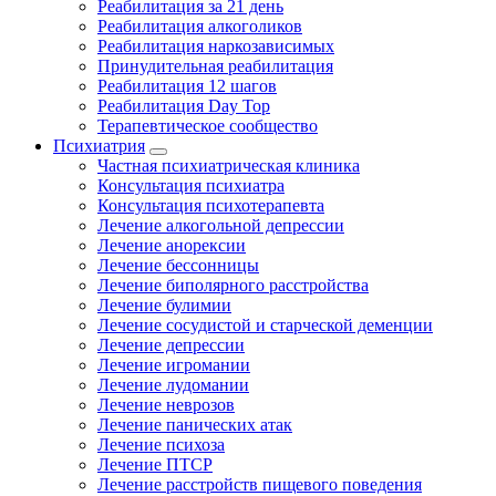
Реабилитация за 21 день
Реабилитация алкоголиков
Реабилитация наркозависимых
Принудительная реабилитация
Реабилитация 12 шагов
Реабилитация Day Top
Терапевтическое сообщество
Психиатрия
Частная психиатрическая клиника
Консультация психиатра
Консультация психотерапевта
Лечение алкогольной депрессии
Лечение анорексии
Лечение бессонницы
Лечение биполярного расстройства
Лечение булимии
Лечение сосудистой и старческой деменции
Лечение депрессии
Лечение игромании
Лечение лудомании
Лечение неврозов
Лечение панических атак
Лечение психоза
Лечение ПТСР
Лечение расстройств пищевого поведения