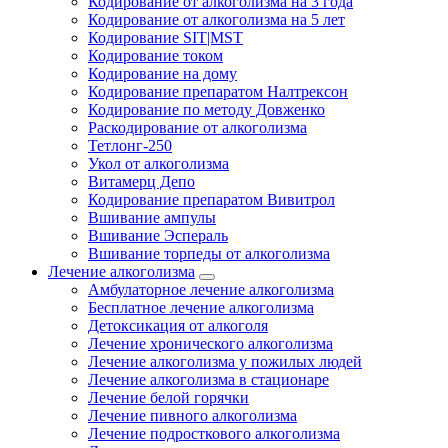
Кодирование от алкоголизма на 3 года
Кодирование от алкоголизма на 5 лет
Кодирование SIT|MST
Кодирование током
Кодирование на дому
Кодирование препаратом Налтрексон
Кодирование по методу Довженко
Раскодирование от алкоголизма
Тетлонг-250
Укол от алкоголизма
Витамерц Депо
Кодирование препаратом Вивитрол
Вшивание ампулы
Вшивание Эспераль
Вшивание торпеды от алкоголизма
Лечение алкоголизма
Амбулаторное лечение алкоголизма
Бесплатное лечение алкоголизма
Детоксикация от алкоголя
Лечение хронического алкоголизма
Лечение алкоголизма у пожилых людей
Лечение алкоголизма в стационаре
Лечение белой горячки
Лечение пивного алкоголизма
Лечение подросткового алкоголизма