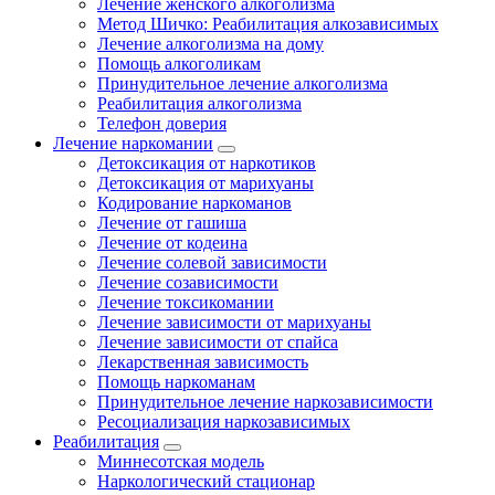
Лечение женского алкоголизма
Метод Шичко: Реабилитация алкозависимых
Лечение алкоголизма на дому
Помощь алкоголикам
Принудительное лечение алкоголизма
Реабилитация алкоголизма
Телефон доверия
Лечение наркомании
Детоксикация от наркотиков
Детоксикация от марихуаны
Кодирование наркоманов
Лечение от гашиша
Лечение от кодеина
Лечение солевой зависимости
Лечение созависимости
Лечение токсикомании
Лечение зависимости от марихуаны
Лечение зависимости от спайса
Лекарственная зависимость
Помощь наркоманам
Принудительное лечение наркозависимости
Ресоциализация наркозависимых
Реабилитация
Миннесотская модель
Наркологический стационар