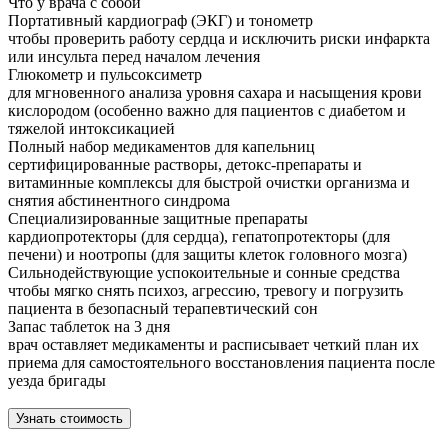
Что у врача с собой
Портативный кардиограф (ЭКГ) и тонометр
чтобы проверить работу сердца и исключить риски инфаркта
или инсульта перед началом лечения
Глюкометр и пульсоксиметр
для мгновенного анализа уровня сахара и насыщения крови
кислородом (особенно важно для пациентов с диабетом и
тяжелой интоксикацией
Полный набор медикаментов для капельниц
сертифицированные растворы, детокс-препараты и
витаминные комплексы для быстрой очистки организма и
снятия абстинентного синдрома
Специализированные защитные препараты
кардиопротекторы (для сердца), гепатопротекторы (для
печени) и ноотропы (для защиты клеток головного мозга)
Сильнодействующие успокоительные и сонные средства
чтобы мягко снять психоз, агрессию, тревогу и погрузить
пациента в безопасный терапевтический сон
Запас таблеток на 3 дня
врач оставляет медикаменты и расписывает четкий план их
приема для самостоятельного восстановления пациента после
уезда бригады
Узнать стоимость