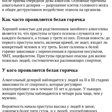
после приема очередной дозы алкоголя. Основные причины
алкогольного делирия — разрушение клеток головного мозга
и общее деструктивное воздействие этанола на организм.
Как часто проявляется белая горячка
Хорошей новостью для родственников запойного алкоголика
является то, что приступы острого психоза случаются не у
каждого больного, а только у трети из них. Плохая новость: до
первого приступа никто, включая врачей, не знает, входит ли
конкретный человек в эту треть. Более склонны к белой
горячке зависимые с перенесенным в прошлом инсультом,
ЧМТ, энцефалитом. Приступы предельно опасны для жизни
пожилых людей, систематически распивающих спиртное.
У кого проявляется белая горячка
Алкогольный делирий наблюдается у людей на II и III стадиях
зависимости от спиртного, которые регулярно
злоупотребляют им в течение 10 лет и дольше. У пьющих
женщин приступы наблюдаются в четыре раза чаще, чем у
мужчин.
Вероятность начала приступа высока у людей в запое,
длящемся более пяти суток, и у людей, употребляющих