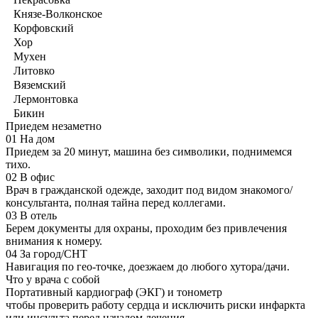
Князе-Волконское
Корфовский
Хор
Мухен
Литовко
Вяземский
Лермонтовка
Бикин
Приедем незаметно
01
На дом
Приедем за 20 минут, машина без символики, поднимемся
тихо.
02
В офис
Врач в гражданской одежде, заходит под видом знакомого/
консультанта, полная тайна перед коллегами.
03
В отель
Берем документы для охраны, проходим без привлечения
внимания к номеру.
04
За город/СНТ
Навигация по гео-точке, доезжаем до любого хутора/дачи.
Что у врача с собой
Портативный кардиограф (ЭКГ) и тонометр
чтобы проверить работу сердца и исключить риски инфаркта
или инсульта перед началом лечения