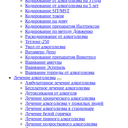
Кодирование от алкоголизма на 3 года
Кодирование от алкоголизма на 5 лет
Кодирование SIT|MST
Кодирование током
Кодирование на дому
Кодирование препаратом Налтрексон
Кодирование по методу Довженко
Раскодирование от алкоголизма
Тетлонг-250
Укол от алкоголизма
Витамерц Депо
Кодирование препаратом Вивитрол
Вшивание ампулы
Вшивание Эспераль
Вшивание торпеды от алкоголизма
Лечение алкоголизма
Амбулаторное лечение алкоголизма
Бесплатное лечение алкоголизма
Детоксикация от алкоголя
Лечение хронического алкоголизма
Лечение алкоголизма у пожилых людей
Лечение алкоголизма в стационаре
Лечение белой горячки
Лечение пивного алкоголизма
Лечение подросткового алкоголизма