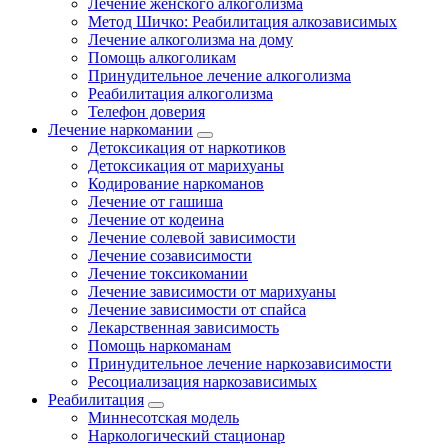
Лечение женского алкоголизма
Метод Шичко: Реабилитация алкозависимых
Лечение алкоголизма на дому
Помощь алкоголикам
Принудительное лечение алкоголизма
Реабилитация алкоголизма
Телефон доверия
Лечение наркомании
Детоксикация от наркотиков
Детоксикация от марихуаны
Кодирование наркоманов
Лечение от гашиша
Лечение от кодеина
Лечение солевой зависимости
Лечение созависимости
Лечение токсикомании
Лечение зависимости от марихуаны
Лечение зависимости от спайса
Лекарственная зависимость
Помощь наркоманам
Принудительное лечение наркозависимости
Ресоциализация наркозависимых
Реабилитация
Миннесотская модель
Наркологический стационар