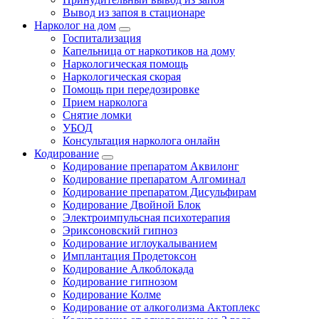
Вывод из запоя в стационаре
Нарколог на дом
Госпитализация
Капельница от наркотиков на дому
Наркологическая помощь
Наркологическая скорая
Помощь при передозировке
Прием нарколога
Снятие ломки
УБОД
Консультация нарколога онлайн
Кодирование
Кодирование препаратом Аквилонг
Кодирование препаратом Алгоминал
Кодирование препаратом Дисульфирам
Кодирование Двойной Блок
Электроимпульсная психотерапия
Эриксоновский гипноз
Кодирование иглоукалыванием
Имплантация Продетоксон
Кодирование Алкоблокада
Кодирование гипнозом
Кодирование Колме
Кодирование от алкоголизма Актоплекс