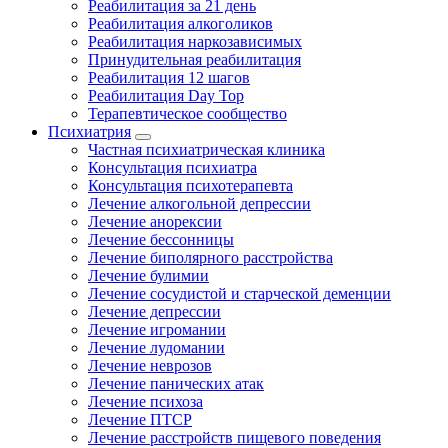
Реабилитация за 21 день
Реабилитация алкоголиков
Реабилитация наркозависимых
Принудительная реабилитация
Реабилитация 12 шагов
Реабилитация Day Top
Терапевтическое сообщество
Психиатрия
Частная психиатрическая клиника
Консультация психиатра
Консультация психотерапевта
Лечение алкогольной депрессии
Лечение анорексии
Лечение бессонницы
Лечение биполярного расстройства
Лечение булимии
Лечение сосудистой и старческой деменции
Лечение депрессии
Лечение игромании
Лечение лудомании
Лечение неврозов
Лечение панических атак
Лечение психоза
Лечение ПТСР
Лечение расстройств пищевого поведения