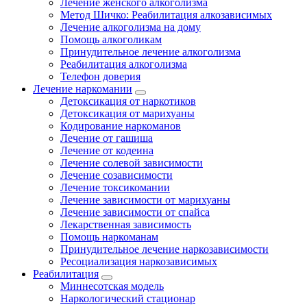
Лечение женского алкоголизма
Метод Шичко: Реабилитация алкозависимых
Лечение алкоголизма на дому
Помощь алкоголикам
Принудительное лечение алкоголизма
Реабилитация алкоголизма
Телефон доверия
Лечение наркомании
Детоксикация от наркотиков
Детоксикация от марихуаны
Кодирование наркоманов
Лечение от гашиша
Лечение от кодеина
Лечение солевой зависимости
Лечение созависимости
Лечение токсикомании
Лечение зависимости от марихуаны
Лечение зависимости от спайса
Лекарственная зависимость
Помощь наркоманам
Принудительное лечение наркозависимости
Ресоциализация наркозависимых
Реабилитация
Миннесотская модель
Наркологический стационар