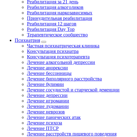
Реабилитация за 21 день
Реабилитация алкоголиков
Реабилитация наркозависимых
Принудительная реабилитация
Реабилитация 12 шагов
Реабилитация Day Top
Терапевтическое сообщество
Психиатрия
Частная психиатрическая клиника
Консультация психиатра
Консультация психотерапевта
Лечение алкогольной депрессии
Лечение анорексии
Лечение бессонницы
Лечение биполярного расстройства
Лечение булимии
Лечение сосудистой и старческой деменции
Лечение депрессии
Лечение игромании
Лечение лудомании
Лечение неврозов
Лечение панических атак
Лечение психоза
Лечение ПТСР
Лечение расстройств пищевого поведения