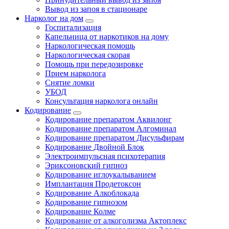
Вывод из запоя в стационаре
Нарколог на дом
Госпитализация
Капельница от наркотиков на дому
Наркологическая помощь
Наркологическая скорая
Помощь при передозировке
Прием нарколога
Снятие ломки
УБОД
Консультация нарколога онлайн
Кодирование
Кодирование препаратом Аквилонг
Кодирование препаратом Алгоминал
Кодирование препаратом Дисульфирам
Кодирование Двойной Блок
Электроимпульсная психотерапия
Эриксоновский гипноз
Кодирование иглоукалыванием
Имплантация Продетоксон
Кодирование Алкоблокада
Кодирование гипнозом
Кодирование Колме
Кодирование от алкоголизма Актоплекс