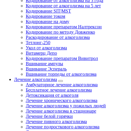
Кодирование от алкоголизма на 3 года
Кодирование от алкоголизма на 5 лет
Кодирование SIT|MST
Кодирование током
Кодирование на дому
Кодирование препаратом Налтрексон
Кодирование по методу Довженко
Раскодирование от алкоголизма
Тетлонг-250
Укол от алкоголизма
Витамерц Депо
Кодирование препаратом Вивитрол
Вшивание ампулы
Вшивание Эспераль
Вшивание торпеды от алкоголизма
Лечение алкоголизма
Амбулаторное лечение алкоголизма
Бесплатное лечение алкоголизма
Детоксикация от алкоголя
Лечение хронического алкоголизма
Лечение алкоголизма у пожилых людей
Лечение алкоголизма в стационаре
Лечение белой горячки
Лечение пивного алкоголизма
Лечение подросткового алкоголизма