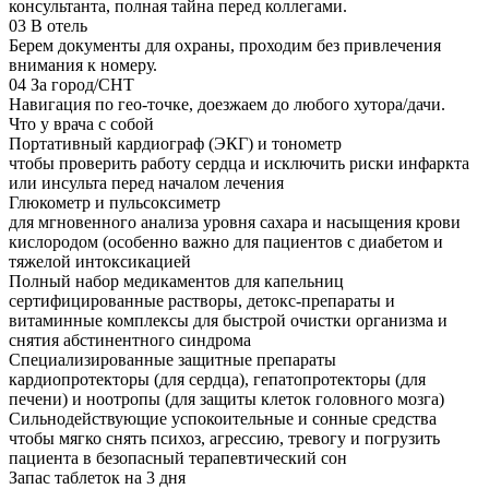
консультанта, полная тайна перед коллегами.
03
В отель
Берем документы для охраны, проходим без привлечения
внимания к номеру.
04
За город/СНТ
Навигация по гео-точке, доезжаем до любого хутора/дачи.
Что у врача с собой
Портативный кардиограф (ЭКГ) и тонометр
чтобы проверить работу сердца и исключить риски инфаркта
или инсульта перед началом лечения
Глюкометр и пульсоксиметр
для мгновенного анализа уровня сахара и насыщения крови
кислородом (особенно важно для пациентов с диабетом и
тяжелой интоксикацией
Полный набор медикаментов для капельниц
сертифицированные растворы, детокс-препараты и
витаминные комплексы для быстрой очистки организма и
снятия абстинентного синдрома
Специализированные защитные препараты
кардиопротекторы (для сердца), гепатопротекторы (для
печени) и ноотропы (для защиты клеток головного мозга)
Сильнодействующие успокоительные и сонные средства
чтобы мягко снять психоз, агрессию, тревогу и погрузить
пациента в безопасный терапевтический сон
Запас таблеток на 3 дня