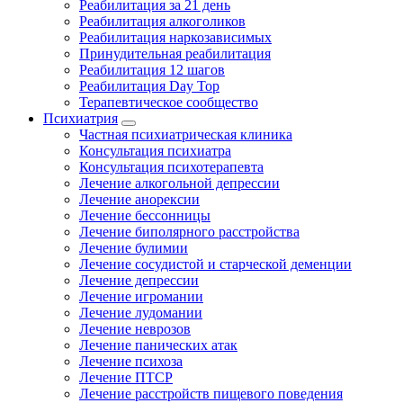
Реабилитация за 21 день
Реабилитация алкоголиков
Реабилитация наркозависимых
Принудительная реабилитация
Реабилитация 12 шагов
Реабилитация Day Top
Терапевтическое сообщество
Психиатрия
Частная психиатрическая клиника
Консультация психиатра
Консультация психотерапевта
Лечение алкогольной депрессии
Лечение анорексии
Лечение бессонницы
Лечение биполярного расстройства
Лечение булимии
Лечение сосудистой и старческой деменции
Лечение депрессии
Лечение игромании
Лечение лудомании
Лечение неврозов
Лечение панических атак
Лечение психоза
Лечение ПТСР
Лечение расстройств пищевого поведения