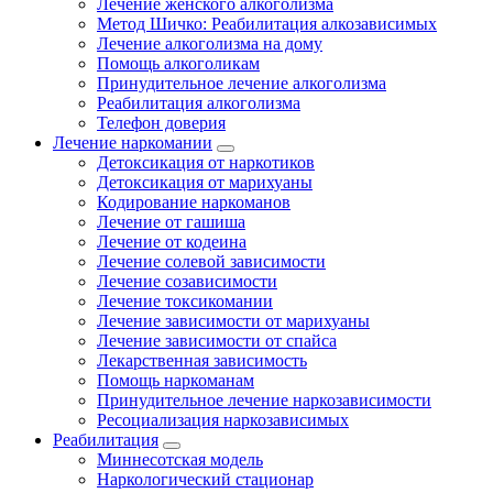
Лечение женского алкоголизма
Метод Шичко: Реабилитация алкозависимых
Лечение алкоголизма на дому
Помощь алкоголикам
Принудительное лечение алкоголизма
Реабилитация алкоголизма
Телефон доверия
Лечение наркомании
Детоксикация от наркотиков
Детоксикация от марихуаны
Кодирование наркоманов
Лечение от гашиша
Лечение от кодеина
Лечение солевой зависимости
Лечение созависимости
Лечение токсикомании
Лечение зависимости от марихуаны
Лечение зависимости от спайса
Лекарственная зависимость
Помощь наркоманам
Принудительное лечение наркозависимости
Ресоциализация наркозависимых
Реабилитация
Миннесотская модель
Наркологический стационар