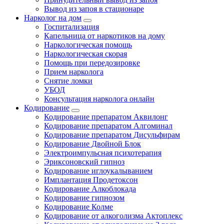
Вывод из запоя в стационаре
Нарколог на дом
Госпитализация
Капельница от наркотиков на дому
Наркологическая помощь
Наркологическая скорая
Помощь при передозировке
Прием нарколога
Снятие ломки
УБОД
Консультация нарколога онлайн
Кодирование
Кодирование препаратом Аквилонг
Кодирование препаратом Алгоминал
Кодирование препаратом Дисульфирам
Кодирование Двойной Блок
Электроимпульсная психотерапия
Эриксоновский гипноз
Кодирование иглоукалыванием
Имплантация Продетоксон
Кодирование Алкоблокада
Кодирование гипнозом
Кодирование Колме
Кодирование от алкоголизма Актоплекс