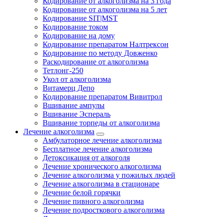
Кодирование от алкоголизма на 3 года
Кодирование от алкоголизма на 5 лет
Кодирование SIT|MST
Кодирование током
Кодирование на дому
Кодирование препаратом Налтрексон
Кодирование по методу Довженко
Раскодирование от алкоголизма
Тетлонг-250
Укол от алкоголизма
Витамерц Депо
Кодирование препаратом Вивитрол
Вшивание ампулы
Вшивание Эспераль
Вшивание торпеды от алкоголизма
Лечение алкоголизма
Амбулаторное лечение алкоголизма
Бесплатное лечение алкоголизма
Детоксикация от алкоголя
Лечение хронического алкоголизма
Лечение алкоголизма у пожилых людей
Лечение алкоголизма в стационаре
Лечение белой горячки
Лечение пивного алкоголизма
Лечение подросткового алкоголизма