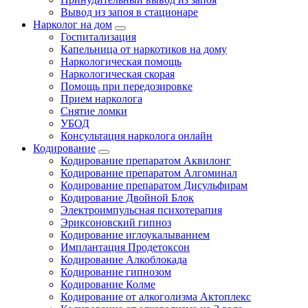
Вывод из запоя в стационаре
Нарколог на дом
Госпитализация
Капельница от наркотиков на дому
Наркологическая помощь
Наркологическая скорая
Помощь при передозировке
Прием нарколога
Снятие ломки
УБОД
Консультация нарколога онлайн
Кодирование
Кодирование препаратом Аквилонг
Кодирование препаратом Алгоминал
Кодирование препаратом Дисульфирам
Кодирование Двойной Блок
Электроимпульсная психотерапия
Эриксоновский гипноз
Кодирование иглоукалыванием
Имплантация Продетоксон
Кодирование Алкоблокада
Кодирование гипнозом
Кодирование Колме
Кодирование от алкоголизма Актоплекс