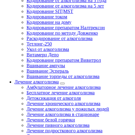
Кодирование от алкоголизма на 3 года
Кодирование от алкоголизма на 5 лет
Кодирование SIT|MST
Кодирование током
Кодирование на дому
Кодирование препаратом Налтрексон
Кодирование по методу Довженко
Раскодирование от алкоголизма
Тетлонг-250
Укол от алкоголизма
Витамерц Депо
Кодирование препаратом Вивитрол
Вшивание ампулы
Вшивание Эспераль
Вшивание торпеды от алкоголизма
Лечение алкоголизма
Амбулаторное лечение алкоголизма
Бесплатное лечение алкоголизма
Детоксикация от алкоголя
Лечение хронического алкоголизма
Лечение алкоголизма у пожилых людей
Лечение алкоголизма в стационаре
Лечение белой горячки
Лечение пивного алкоголизма
Лечение подросткового алкоголизма