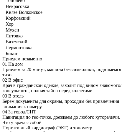
Тополево
Некрасовка
Князе-Волконское
Корфовский
Хор
Мухен
Литовко
Вяземский
Лермонтовка
Бикин
Приедем незаметно
01
На дом
Приедем за 20 минут, машина без символики, поднимемся
тихо.
02
В офис
Врач в гражданской одежде, заходит под видом знакомого/
консультанта, полная тайна перед коллегами.
03
В отель
Берем документы для охраны, проходим без привлечения
внимания к номеру.
04
За город/СНТ
Навигация по гео-точке, доезжаем до любого хутора/дачи.
Что у врача с собой
Портативный кардиограф (ЭКГ) и тонометр