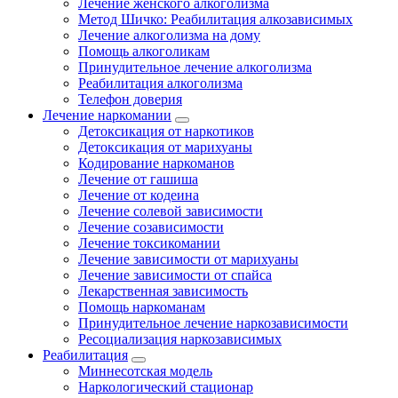
Лечение женского алкоголизма
Метод Шичко: Реабилитация алкозависимых
Лечение алкоголизма на дому
Помощь алкоголикам
Принудительное лечение алкоголизма
Реабилитация алкоголизма
Телефон доверия
Лечение наркомании
Детоксикация от наркотиков
Детоксикация от марихуаны
Кодирование наркоманов
Лечение от гашиша
Лечение от кодеина
Лечение солевой зависимости
Лечение созависимости
Лечение токсикомании
Лечение зависимости от марихуаны
Лечение зависимости от спайса
Лекарственная зависимость
Помощь наркоманам
Принудительное лечение наркозависимости
Ресоциализация наркозависимых
Реабилитация
Миннесотская модель
Наркологический стационар