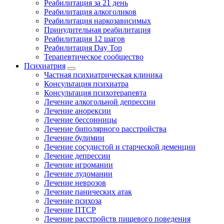
Реабилитация за 21 день
Реабилитация алкоголиков
Реабилитация наркозависимых
Принудительная реабилитация
Реабилитация 12 шагов
Реабилитация Day Top
Терапевтическое сообщество
Психиатрия
Частная психиатрическая клиника
Консультация психиатра
Консультация психотерапевта
Лечение алкогольной депрессии
Лечение анорексии
Лечение бессонницы
Лечение биполярного расстройства
Лечение булимии
Лечение сосудистой и старческой деменции
Лечение депрессии
Лечение игромании
Лечение лудомании
Лечение неврозов
Лечение панических атак
Лечение психоза
Лечение ПТСР
Лечение расстройств пищевого поведения