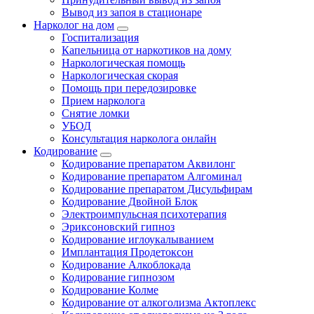
Вывод из запоя в стационаре
Нарколог на дом
Госпитализация
Капельница от наркотиков на дому
Наркологическая помощь
Наркологическая скорая
Помощь при передозировке
Прием нарколога
Снятие ломки
УБОД
Консультация нарколога онлайн
Кодирование
Кодирование препаратом Аквилонг
Кодирование препаратом Алгоминал
Кодирование препаратом Дисульфирам
Кодирование Двойной Блок
Электроимпульсная психотерапия
Эриксоновский гипноз
Кодирование иглоукалыванием
Имплантация Продетоксон
Кодирование Алкоблокада
Кодирование гипнозом
Кодирование Колме
Кодирование от алкоголизма Актоплекс