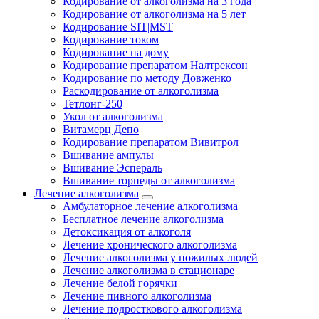
Кодирование от алкоголизма на 3 года
Кодирование от алкоголизма на 5 лет
Кодирование SIT|MST
Кодирование током
Кодирование на дому
Кодирование препаратом Налтрексон
Кодирование по методу Довженко
Раскодирование от алкоголизма
Тетлонг-250
Укол от алкоголизма
Витамерц Депо
Кодирование препаратом Вивитрол
Вшивание ампулы
Вшивание Эспераль
Вшивание торпеды от алкоголизма
Лечение алкоголизма
Амбулаторное лечение алкоголизма
Бесплатное лечение алкоголизма
Детоксикация от алкоголя
Лечение хронического алкоголизма
Лечение алкоголизма у пожилых людей
Лечение алкоголизма в стационаре
Лечение белой горячки
Лечение пивного алкоголизма
Лечение подросткового алкоголизма