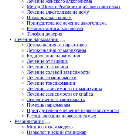
Лечение женского алкоголизма
Метод Шичко: Реабилитация алкозависимых
Лечение алкоголизма на дому
Помощь алкоголикам
Принудительное лечение алкоголизма
Реабилитация алкоголизма
Телефон доверия
Лечение наркомании
Детоксикация от наркотиков
Детоксикация от марихуаны
Кодирование наркоманов
Лечение от гашиша
Лечение от кодеина
Лечение солевой зависимости
Лечение созависимости
Лечение токсикомании
Лечение зависимости от марихуаны
Лечение зависимости от спайса
Лекарственная зависимость
Помощь наркоманам
Принудительное лечение наркозависимости
Ресоциализация наркозависимых
Реабилитация
Миннесотская модель
Наркологический стационар