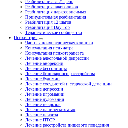
Реабилитация за 21 день
Реабилитация алкоголиков
Реабилитация наркозависимых
Принудительная реабилитация
Реабилитация 12 шагов
Реабилитация Day Top
Терапевтическое сообщество
Психиатрия
Частная психиатрическая клиника
Консультация психиатра
Консультация психотерапевта
Лечение алкогольной депрессии
Лечение анорексии
Лечение бессонницы
Лечение биполярного расстройства
Лечение булимии
Лечение сосудистой и старческой деменции
Лечение депрессии
Лечение игромании
Лечение лудомании
Лечение неврозов
Лечение панических атак
Лечение психоза
Лечение ПТСР
Лечение расстройств пищевого поведения