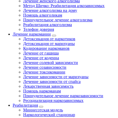
Лечение женского алкоголизма
Метод Шичко: Реабилитация алкозависимых
Лечение алкоголизма на дому
Помощь алкоголикам
Принудительное лечение алкоголизма
Реабилитация алкоголизма
Телефон доверия
Лечение наркомании
Детоксикация от наркотиков
Детоксикация от марихуаны
Кодирование наркоманов
Лечение от гашиша
Лечение от кодеина
Лечение солевой зависимости
Лечение созависимости
Лечение токсикомании
Лечение зависимости от марихуаны
Лечение зависимости от спайса
Лекарственная зависимость
Помощь наркоманам
Принудительное лечение наркозависимости
Ресоциализация наркозависимых
Реабилитация
Миннесотская модель
Наркологический стационар