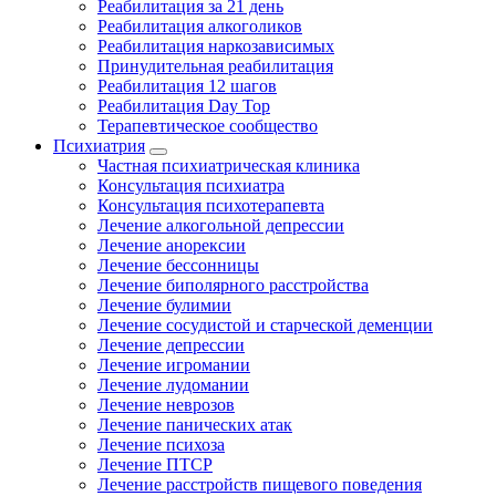
Реабилитация за 21 день
Реабилитация алкоголиков
Реабилитация наркозависимых
Принудительная реабилитация
Реабилитация 12 шагов
Реабилитация Day Top
Терапевтическое сообщество
Психиатрия
Частная психиатрическая клиника
Консультация психиатра
Консультация психотерапевта
Лечение алкогольной депрессии
Лечение анорексии
Лечение бессонницы
Лечение биполярного расстройства
Лечение булимии
Лечение сосудистой и старческой деменции
Лечение депрессии
Лечение игромании
Лечение лудомании
Лечение неврозов
Лечение панических атак
Лечение психоза
Лечение ПТСР
Лечение расстройств пищевого поведения