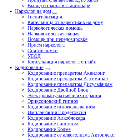
Вывод из запоя в стационаре
Нарколог на дом
Госпитализация
Капельница от наркотиков на дому
Наркологическая помощь
Наркологическая скорая
Помощь при передозировке
Прием нарколога
Снятие ломки
УБОД
Консультация нарколога онлайн
Кодирование
Кодирование препаратом Аквилонг
Кодирование препаратом Алгоминал
Кодирование препаратом Дисульфирам
Кодирование Двойной Блок
Электроимпульсная психотерапия
Эриксоновский гипноз
Кодирование иглоукалыванием
Имплантация Продетоксон
Кодирование Алкоблокада
Кодирование гипнозом
Кодирование Колме
Кодирование от алкоголизма Актоплекс