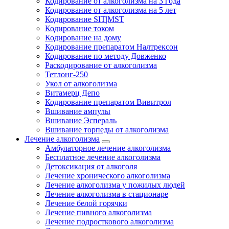
Кодирование от алкоголизма на 3 года
Кодирование от алкоголизма на 5 лет
Кодирование SIT|MST
Кодирование током
Кодирование на дому
Кодирование препаратом Налтрексон
Кодирование по методу Довженко
Раскодирование от алкоголизма
Тетлонг-250
Укол от алкоголизма
Витамерц Депо
Кодирование препаратом Вивитрол
Вшивание ампулы
Вшивание Эспераль
Вшивание торпеды от алкоголизма
Лечение алкоголизма
Амбулаторное лечение алкоголизма
Бесплатное лечение алкоголизма
Детоксикация от алкоголя
Лечение хронического алкоголизма
Лечение алкоголизма у пожилых людей
Лечение алкоголизма в стационаре
Лечение белой горячки
Лечение пивного алкоголизма
Лечение подросткового алкоголизма