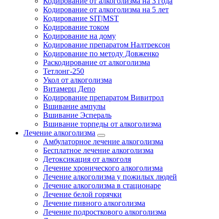
Кодирование от алкоголизма на 3 года
Кодирование от алкоголизма на 5 лет
Кодирование SIT|MST
Кодирование током
Кодирование на дому
Кодирование препаратом Налтрексон
Кодирование по методу Довженко
Раскодирование от алкоголизма
Тетлонг-250
Укол от алкоголизма
Витамерц Депо
Кодирование препаратом Вивитрол
Вшивание ампулы
Вшивание Эспераль
Вшивание торпеды от алкоголизма
Лечение алкоголизма
Амбулаторное лечение алкоголизма
Бесплатное лечение алкоголизма
Детоксикация от алкоголя
Лечение хронического алкоголизма
Лечение алкоголизма у пожилых людей
Лечение алкоголизма в стационаре
Лечение белой горячки
Лечение пивного алкоголизма
Лечение подросткового алкоголизма