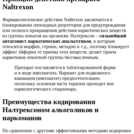
Naltrexon
Фармакологическое действие Naltrexon заключается в
блокировании опиоидных рецепторов для предупреждения
или полного прекращения действия наркотических веществ
из группы опиатов на организм. Налтрексон –
сильнейший
антагонист наркотических анальгетиков
, к которым
относятся морфин, героин, метадон и т.д., поэтому блокирует
эффект эйфории от приема этих веществ, делает прием
наркотиков опиатной группы бессмысленным.
Препарат поставляется в таблетированной форме
и в виде имплантата. Вариант для подкожного
вшивания (имплантат) предпочтительнее,
поскольку основная часть терапии проходит вне
наркологического стационара.
Преимущества кодирования
Налтрексоном алкоголиков и
наркоманов
По сравнению с другими эффективными методами кодировки