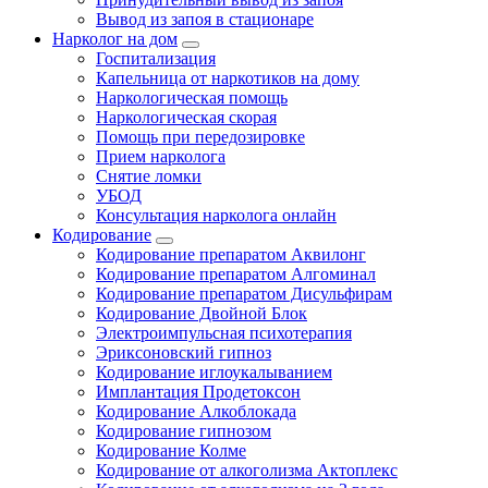
Вывод из запоя в стационаре
Нарколог на дом
Госпитализация
Капельница от наркотиков на дому
Наркологическая помощь
Наркологическая скорая
Помощь при передозировке
Прием нарколога
Снятие ломки
УБОД
Консультация нарколога онлайн
Кодирование
Кодирование препаратом Аквилонг
Кодирование препаратом Алгоминал
Кодирование препаратом Дисульфирам
Кодирование Двойной Блок
Электроимпульсная психотерапия
Эриксоновский гипноз
Кодирование иглоукалыванием
Имплантация Продетоксон
Кодирование Алкоблокада
Кодирование гипнозом
Кодирование Колме
Кодирование от алкоголизма Актоплекс