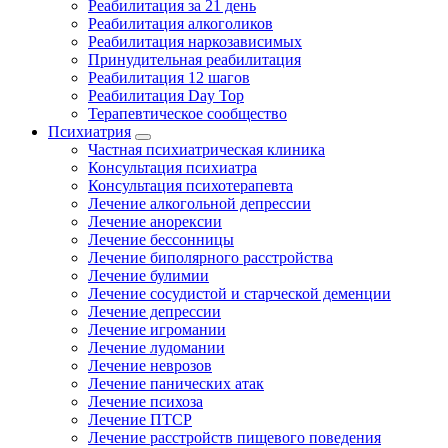
Реабилитация за 21 день
Реабилитация алкоголиков
Реабилитация наркозависимых
Принудительная реабилитация
Реабилитация 12 шагов
Реабилитация Day Top
Терапевтическое сообщество
Психиатрия
Частная психиатрическая клиника
Консультация психиатра
Консультация психотерапевта
Лечение алкогольной депрессии
Лечение анорексии
Лечение бессонницы
Лечение биполярного расстройства
Лечение булимии
Лечение сосудистой и старческой деменции
Лечение депрессии
Лечение игромании
Лечение лудомании
Лечение неврозов
Лечение панических атак
Лечение психоза
Лечение ПТСР
Лечение расстройств пищевого поведения