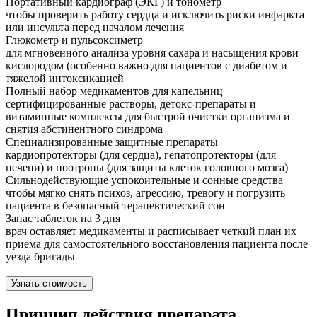
Портативный кардиограф (ЭКГ) и тонометр
чтобы проверить работу сердца и исключить риски инфаркта
или инсульта перед началом лечения
Глюкометр и пульсоксиметр
для мгновенного анализа уровня сахара и насыщения крови
кислородом (особенно важно для пациентов с диабетом и
тяжелой интоксикацией
Полный набор медикаментов для капельниц
сертифицированные растворы, детокс-препараты и
витаминные комплексы для быстрой очистки организма и
снятия абстинентного синдрома
Специализированные защитные препараты
кардиопротекторы (для сердца), гепатопротекторы (для
печени) и ноотропы (для защиты клеток головного мозга)
Сильнодействующие успокоительные и сонные средства
чтобы мягко снять психоз, агрессию, тревогу и погрузить
пациента в безопасный терапевтический сон
Запас таблеток на 3 дня
врач оставляет медикаменты и расписывает четкий план их
приема для самостоятельного восстановления пациента после
уезда бригады
Узнать стоимость
Принцип действия препарата