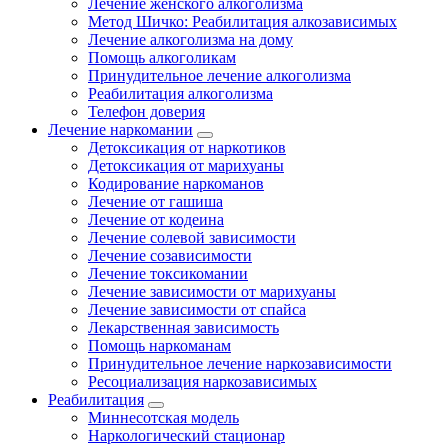
Лечение женского алкоголизма
Метод Шичко: Реабилитация алкозависимых
Лечение алкоголизма на дому
Помощь алкоголикам
Принудительное лечение алкоголизма
Реабилитация алкоголизма
Телефон доверия
Лечение наркомании
Детоксикация от наркотиков
Детоксикация от марихуаны
Кодирование наркоманов
Лечение от гашиша
Лечение от кодеина
Лечение солевой зависимости
Лечение созависимости
Лечение токсикомании
Лечение зависимости от марихуаны
Лечение зависимости от спайса
Лекарственная зависимость
Помощь наркоманам
Принудительное лечение наркозависимости
Ресоциализация наркозависимых
Реабилитация
Миннесотская модель
Наркологический стационар