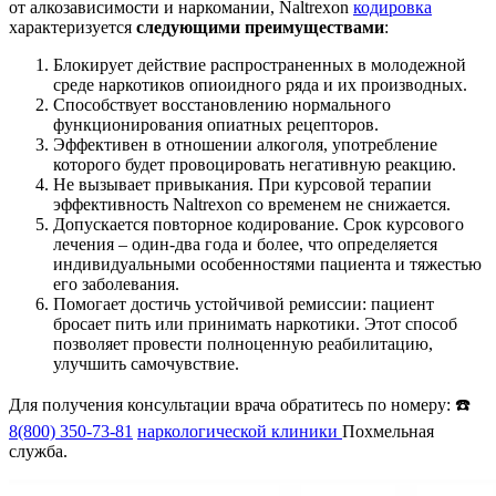
от алкозависимости и наркомании, Naltrexon
кодировка
характеризуется
следующими преимуществами
:
Блокирует действие распространенных в молодежной
среде наркотиков опиоидного ряда и их производных.
Способствует восстановлению нормального
функционирования опиатных рецепторов.
Эффективен в отношении алкоголя, употребление
которого будет провоцировать негативную реакцию.
Не вызывает привыкания. При курсовой терапии
эффективность Naltrexon со временем не снижается.
Допускается повторное кодирование. Срок курсового
лечения – один-два года и более, что определяется
индивидуальными особенностями пациента и тяжестью
его заболевания.
Помогает достичь устойчивой ремиссии: пациент
бросает пить или принимать наркотики. Этот способ
позволяет провести полноценную реабилитацию,
улучшить самочувствие.
Для получения консультации врача обратитесь по номеру: ☎️
8(800) 350-73-81
наркологической клиники
Похмельная
служба.