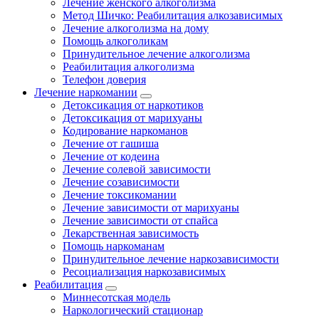
Лечение женского алкоголизма
Метод Шичко: Реабилитация алкозависимых
Лечение алкоголизма на дому
Помощь алкоголикам
Принудительное лечение алкоголизма
Реабилитация алкоголизма
Телефон доверия
Лечение наркомании
Детоксикация от наркотиков
Детоксикация от марихуаны
Кодирование наркоманов
Лечение от гашиша
Лечение от кодеина
Лечение солевой зависимости
Лечение созависимости
Лечение токсикомании
Лечение зависимости от марихуаны
Лечение зависимости от спайса
Лекарственная зависимость
Помощь наркоманам
Принудительное лечение наркозависимости
Ресоциализация наркозависимых
Реабилитация
Миннесотская модель
Наркологический стационар