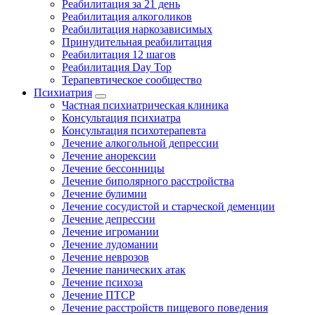
Реабилитация за 21 день
Реабилитация алкоголиков
Реабилитация наркозависимых
Принудительная реабилитация
Реабилитация 12 шагов
Реабилитация Day Top
Терапевтическое сообщество
Психиатрия
Частная психиатрическая клиника
Консультация психиатра
Консультация психотерапевта
Лечение алкогольной депрессии
Лечение анорексии
Лечение бессонницы
Лечение биполярного расстройства
Лечение булимии
Лечение сосудистой и старческой деменции
Лечение депрессии
Лечение игромании
Лечение лудомании
Лечение неврозов
Лечение панических атак
Лечение психоза
Лечение ПТСР
Лечение расстройств пищевого поведения