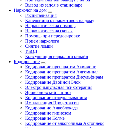
Вывод из запоя в стационаре
Нарколог на дом
Госпитализация
Капельница от наркотиков на дому
Наркологическая помощь
Наркологическая скорая
Помощь при передозировке
Прием нарколога
Снятие ломки
УБОД
Консультация нарколога онлайн
Кодирование
Кодирование препаратом Аквилонг
Кодирование препаратом Алгоминал
Кодирование препаратом Дисульфирам
Кодирование Двойной Блок
Электроимпульсная психотерапия
Эриксоновский гипноз
Кодирование иглоукалыванием
Имплантация Продетоксон
Кодирование Алкоблокада
Кодирование гипнозом
Кодирование Колме
Кодирование от алкоголизма Актоплекс