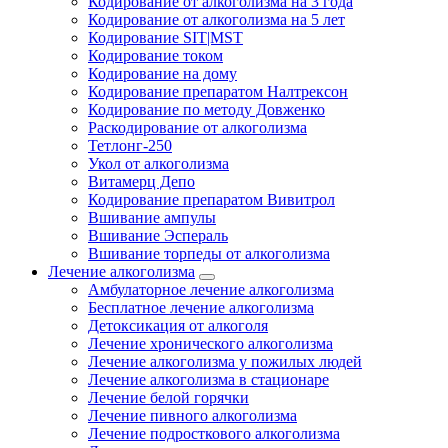
Кодирование от алкоголизма на 3 года
Кодирование от алкоголизма на 5 лет
Кодирование SIT|MST
Кодирование током
Кодирование на дому
Кодирование препаратом Налтрексон
Кодирование по методу Довженко
Раскодирование от алкоголизма
Тетлонг-250
Укол от алкоголизма
Витамерц Депо
Кодирование препаратом Вивитрол
Вшивание ампулы
Вшивание Эспераль
Вшивание торпеды от алкоголизма
Лечение алкоголизма
Амбулаторное лечение алкоголизма
Бесплатное лечение алкоголизма
Детоксикация от алкоголя
Лечение хронического алкоголизма
Лечение алкоголизма у пожилых людей
Лечение алкоголизма в стационаре
Лечение белой горячки
Лечение пивного алкоголизма
Лечение подросткового алкоголизма