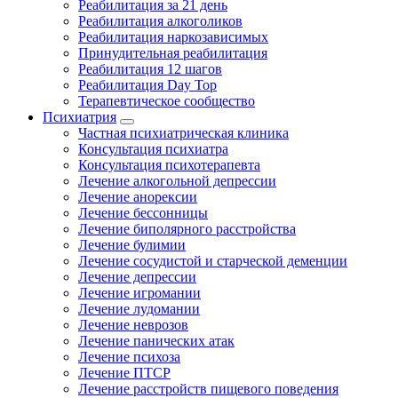
Реабилитация за 21 день
Реабилитация алкоголиков
Реабилитация наркозависимых
Принудительная реабилитация
Реабилитация 12 шагов
Реабилитация Day Top
Терапевтическое сообщество
Психиатрия
Частная психиатрическая клиника
Консультация психиатра
Консультация психотерапевта
Лечение алкогольной депрессии
Лечение анорексии
Лечение бессонницы
Лечение биполярного расстройства
Лечение булимии
Лечение сосудистой и старческой деменции
Лечение депрессии
Лечение игромании
Лечение лудомании
Лечение неврозов
Лечение панических атак
Лечение психоза
Лечение ПТСР
Лечение расстройств пищевого поведения