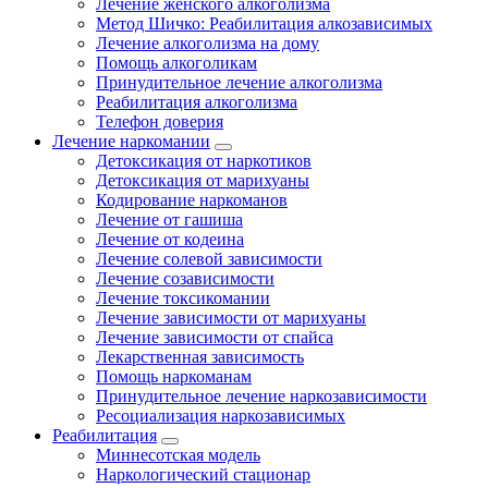
Лечение женского алкоголизма
Метод Шичко: Реабилитация алкозависимых
Лечение алкоголизма на дому
Помощь алкоголикам
Принудительное лечение алкоголизма
Реабилитация алкоголизма
Телефон доверия
Лечение наркомании
Детоксикация от наркотиков
Детоксикация от марихуаны
Кодирование наркоманов
Лечение от гашиша
Лечение от кодеина
Лечение солевой зависимости
Лечение созависимости
Лечение токсикомании
Лечение зависимости от марихуаны
Лечение зависимости от спайса
Лекарственная зависимость
Помощь наркоманам
Принудительное лечение наркозависимости
Ресоциализация наркозависимых
Реабилитация
Миннесотская модель
Наркологический стационар