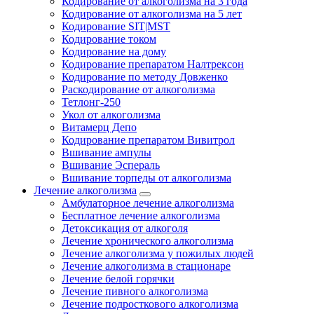
Кодирование от алкоголизма на 3 года
Кодирование от алкоголизма на 5 лет
Кодирование SIT|MST
Кодирование током
Кодирование на дому
Кодирование препаратом Налтрексон
Кодирование по методу Довженко
Раскодирование от алкоголизма
Тетлонг-250
Укол от алкоголизма
Витамерц Депо
Кодирование препаратом Вивитрол
Вшивание ампулы
Вшивание Эспераль
Вшивание торпеды от алкоголизма
Лечение алкоголизма
Амбулаторное лечение алкоголизма
Бесплатное лечение алкоголизма
Детоксикация от алкоголя
Лечение хронического алкоголизма
Лечение алкоголизма у пожилых людей
Лечение алкоголизма в стационаре
Лечение белой горячки
Лечение пивного алкоголизма
Лечение подросткового алкоголизма