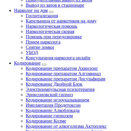
Вывод из запоя в стационаре
Нарколог на дом
Госпитализация
Капельница от наркотиков на дому
Наркологическая помощь
Наркологическая скорая
Помощь при передозировке
Прием нарколога
Снятие ломки
УБОД
Консультация нарколога онлайн
Кодирование
Кодирование препаратом Аквилонг
Кодирование препаратом Алгоминал
Кодирование препаратом Дисульфирам
Кодирование Двойной Блок
Электроимпульсная психотерапия
Эриксоновский гипноз
Кодирование иглоукалыванием
Имплантация Продетоксон
Кодирование Алкоблокада
Кодирование гипнозом
Кодирование Колме
Кодирование от алкоголизма Актоплекс